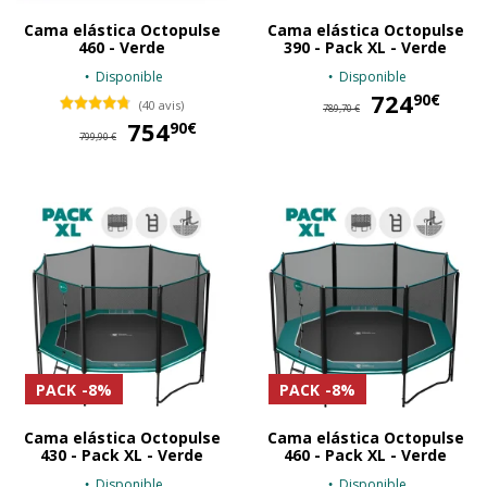
Cama elástica Octopulse
Cama elástica Octopulse
460 - Verde
390 - Pack XL - Verde
Disponible
Disponible
724
72
90€
(40 avis)
789,70 €
754
754,90 €
90€
799,90 €
PACK
-8%
PACK
-8%
Cama elástica Octopulse
Cama elástica Octopulse
430 - Pack XL - Verde
460 - Pack XL - Verde
Disponible
Disponible