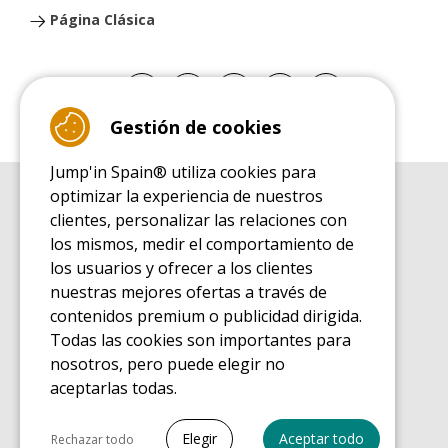
Página Clásica
Gestión de cookies
Jump'in Spain® utiliza cookies para
optimizar la experiencia de nuestros
GUÍA DE COMPRA
clientes, personalizar las relaciones con
Guía de compra para las camas elásticas de ocio
los mismos, medir el comportamiento de
GUÍA DE INSTALACIÓN
los usuarios y ofrecer a los clientes
Guía de montaje para la cama elástica de ocio
nuestras mejores ofertas a través de
GUÍA DE MANTENIMIENTO
contenidos premium o publicidad dirigida.
Guía de mantenimiento de las camas elásticas de ocio
Todas las cookies son importantes para
GUÍA DE INICIO
nosotros, pero puede elegir no
Guía de descubrimiento de las camas elásticas de ocio
aceptarlas todas.
GUÍA DE COMPRA PIEZAS DE RECAMBIO
Guía de compra para las piezas de recambio
Seleccionar todo
Elegir
Aceptar todo
Rechazar todo