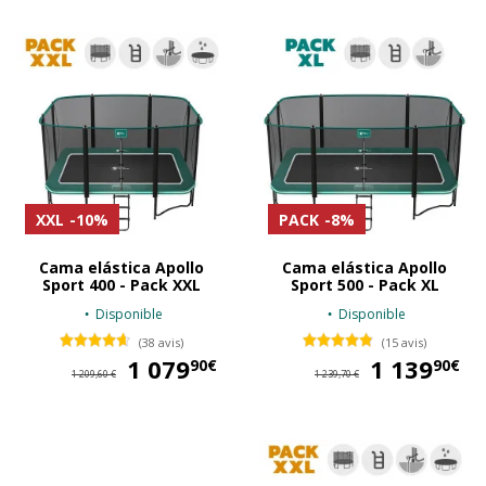
XXL
-10%
PACK
-8%
Cama elástica Apollo
Cama elástica Apollo
Sport 400 - Pack XXL
Sport 500 - Pack XL
Disponible
Disponible
(38 avis)
(15 avis)
1 079
1 079,90 €
1 139
1 
90€
90€
1 209,60 €
1 239,70 €