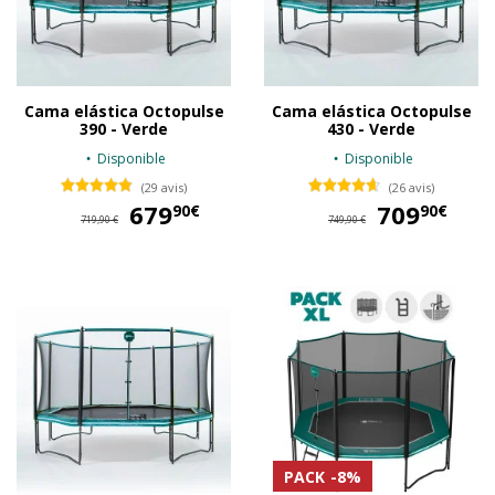
Cama elástica Octopulse
Cama elástica Octopulse
390 - Verde
430 - Verde
Disponible
Disponible
(29 avis)
(26 avis)
679
679,90 €
709
70
90€
90€
719,90 €
749,90 €
PACK
-8%