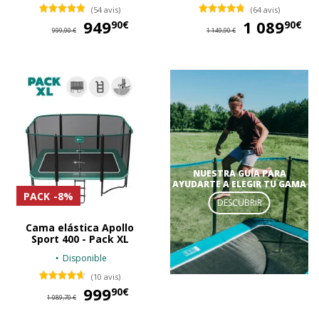
(54 avis)
(64 avis)
949
949,90 €
1 089
1 
90€
90€
999,90 €
1 149,90 €
NUESTRA GUÍA PARA
AYUDARTE A ELEGIR TU GAMA
PACK
-8%
DESCUBRIR
Cama elástica Apollo
Sport 400 - Pack XL
Disponible
(10 avis)
999
999,90 €
90€
1 089,70 €