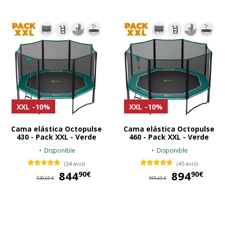
XXL
-10%
XXL
-10%
Cama elástica Octopulse
Cama elástica Octopulse
430 - Pack XXL - Verde
460 - Pack XXL - Verde
Disponible
Disponible
(34 avis)
(45 avis)
844
844,90 €
894
89
90€
90€
939,60 €
999,60 €