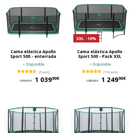
XXL
-10%
Cama elástica Apollo
Cama elástica Apollo
Sport 500 - enterrada
Sport 500 - Pack XXL
Disponible
Disponible
(3 avis)
(116 avis)
1 039
1 039,90 €
1 249
1 
90€
90€
1 099,90 €
1 389,60 €