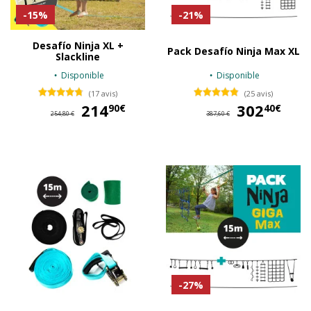
-15%
-21%
Desafío Ninja XL +
Pack Desafío Ninja Max XL
Slackline
Disponible
Disponible
(17 avis)
(25 avis)
214
214,90 €
302
30
90€
40€
254,80 €
387,60 €
-27%