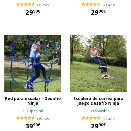
(31 avis)
(21 avis)
29
29
90€
90€
29,90 €
29,90 €
Red para escalar - Desafío
Escalera de correa para
Ninja
juego Desafío Ninja
Disponible
Disponible
(45 avis)
(27 avis)
39
29
90€
90€