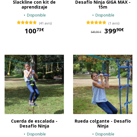
Slackline con kit de
Desafío Ninja GIGA MAX -
aprendizaje
15m
Disponible
Disponible
(41 avis)
(1 avis)
100
399
39
73€
90€
549,90 €
100,73 €
Cuerda de escalada -
Rueda colgante - Desafío
Desafío Ninja
Ninja
Disponible
Disponible