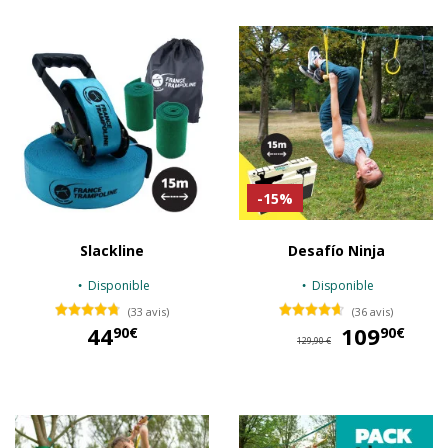
-15%
Slackline
Desafío Ninja
Disponible
Disponible
(33 avis)
(36 avis)
44
109
10
90€
90€
129,90 €
44,90 €