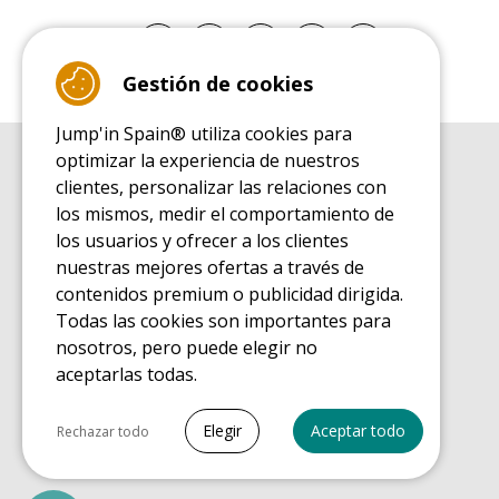
Gestión de cookies
Jump'in Spain® utiliza cookies para
optimizar la experiencia de nuestros
GUÍA DE COMPRA
clientes, personalizar las relaciones con
Guía de compra para las camas elásticas de ocio
los mismos, medir el comportamiento de
GUÍA DE INSTALACIÓN
los usuarios y ofrecer a los clientes
Guía de montaje para la cama elástica de ocio
nuestras mejores ofertas a través de
GUÍA DE MANTENIMIENTO
contenidos premium o publicidad dirigida.
Guía de mantenimiento de las camas elásticas de ocio
Todas las cookies son importantes para
GUÍA DE INICIO
nosotros, pero puede elegir no
Guía de descubrimiento de las camas elásticas de ocio
aceptarlas todas.
GUÍA DE COMPRA PIEZAS DE RECAMBIO
Guía de compra para las piezas de recambio
Seleccionar todo
Elegir
Aceptar todo
Rechazar todo
Cookies necesarias
PrestaShop