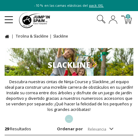
-10 % en las camas elásticas del
pack XXL
0
Tirolina & Slackline
Slackline
SLACKLINE
Descubra nuestras cintas de Ninja Course y Slackline, ¡el equipo
ideal para construir una increíble carrera de obstáculos en su jardín!
Instale su correa entre dos árboles y disfrute de un juego de jardín
deportivo y divertido gracias a nuestros numerosos accesorios que
se venden por separado: ¡Qué hacer la felicidad de los pequeños y
los grandes acróbatas!
...
29
Resultados
Ordenar por
Relevancia