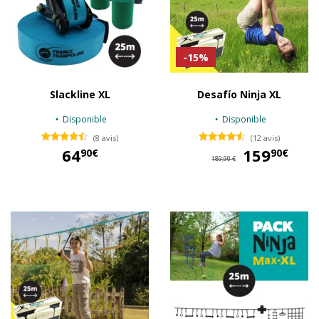
-15%
Slackline XL
Desafío Ninja XL
Disponible
Disponible
(8 avis)
(12 avis)
64
159
15
90€
90€
189,90 €
64,90 €