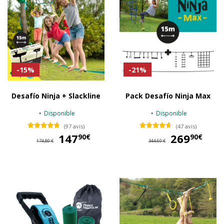
-15%
-21%
Desafío Ninja + Slackline
Pack Desafío Ninja Max
Disponible
Disponible
(97 avis)
(47 avis)
147
147,90 €
269
26
90€
90€
174,80 €
344,60 €