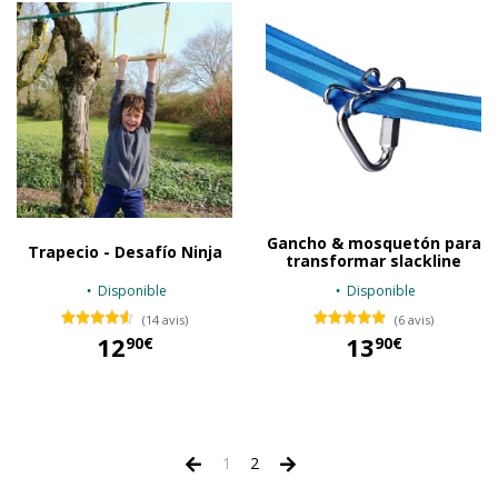
Gancho & mosquetón para
Trapecio - Desafío Ninja
transformar slackline
Disponible
Disponible
(14 avis)
(6 avis)
12
13
90€
90€
12,90 €
13,90 €
1
2