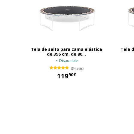
Tela de salto para cama elástica
Tela d
de 396 cm, de 80...
Disponible
(34 avis)
119
90€
119,90 €