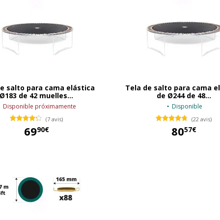
e salto para cama elástica
Tela de salto para cama e
Ø183 de 42 muelles...
de Ø244 de 48...
Disponible próximamente
Disponible
(7 avis)
(22 avis)
69
80
90€
57€
69,90 €
80,57 €