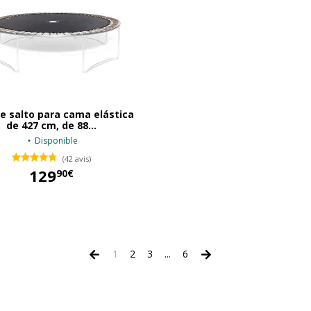
e salto para cama elástica
de 427 cm, de 88...
Disponible
(42 avis)
129
90€
129,90 €
1
2
3
...
6