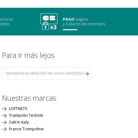
ervicio
PAGO
seguro
ambio
y 3 plazos sin intereses
Para ir más lejos
Nuestras marcas
LOFTNETS
Trampolin Technik
Salt'in Italy
France Trampoline