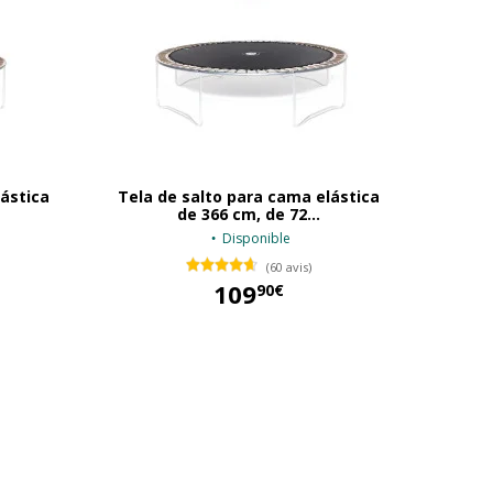
lástica
Tela de salto para cama elástica
de 366 cm, de 72...
Disponible
(60 avis)
109
90€
109,90 €