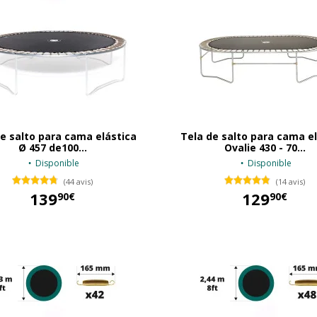
e salto para cama elástica
Tela de salto para cama e
Ø 457 de100...
Ovalie 430 - 70...
Disponible
Disponible
(44 avis)
(14 avis)
139
129
90€
90€
139,90 €
129,90 €