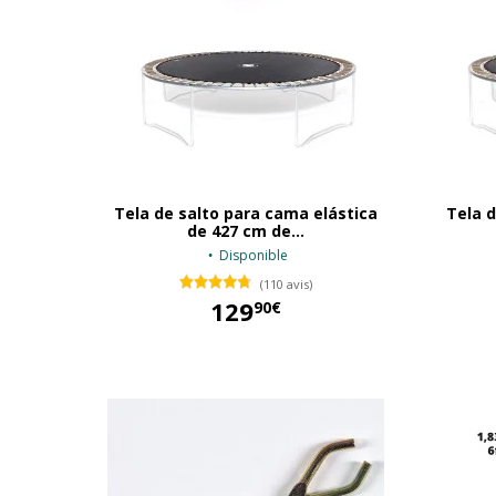
Tela de salto para cama elástica
Tela d
de 427 cm de...
Disponible
(110 avis)
129
90€
129,90 €