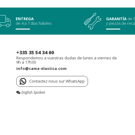
ENTREGA
GARANTÍA
de S
de 4 a 7 días hábiles
y piezas de rec
+335 35 54 34 60
Respondemos a vuestras dudas de lunes a viernes de
9h a 17h30
info@cama-elastica.com
Contactez nous sur WhatsApp
English Spoken