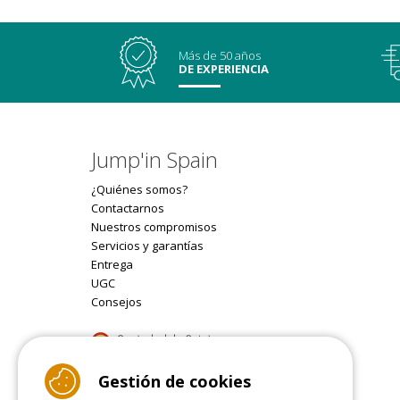
Más de 50 años
DE EXPERIENCIA
Jump'in Spain
¿Quiénes somos?
Contactarnos
Nuestros compromisos
Servicios y garantías
Entrega
UGC
Consejos
9.4
Gestión de cookies
/10 (22077 reviews)