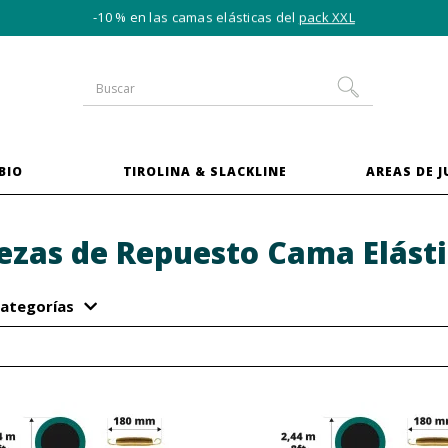
-10 % en las camas elásticas del
pack XXL
BIO
TIROLINA & SLACKLINE
AREAS DE 
ezas de Repuesto Cama Elást
ategorías