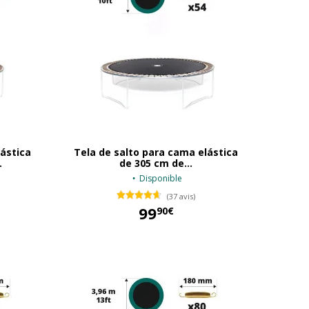
lástica
Tela de salto para cama elástica
.
de 305 cm de...
Disponible
(37 avis)
99
90€
99,90 €