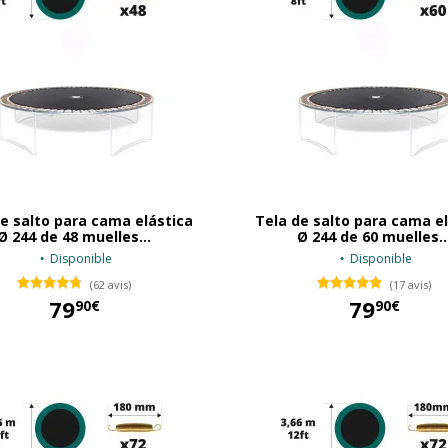
e salto para cama elástica
Tela de salto para cama e
Ø 244 de 48 muelles...
Ø 244 de 60 muelles..
Disponible
Disponible
(62 avis)
(17 avis)
79
79
90€
90€
79,90 €
79,90 €