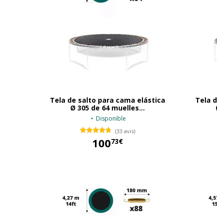
Tela de salto para cama elástica
Tela d
Ø 305 de 64 muelles...
Disponible
(33 avis)
100
73€
100,73 €