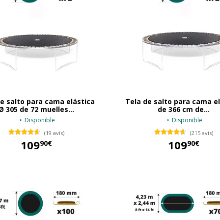
e salto para cama elástica
Tela de salto para cama e
Ø 305 de 72 muelles...
de 366 cm de...
Disponible
Disponible
(19 avis)
(215 avis)
109
109
90€
90€
109,90 €
109,90 €