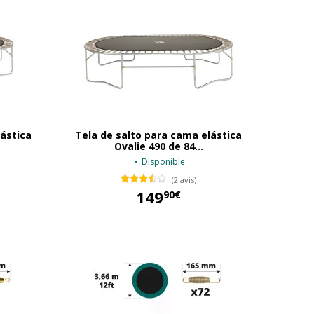
lástica
Tela de salto para cama elástica
Ovalie 490 de 84...
Disponible
(2 avis)
149
90€
149,90 €