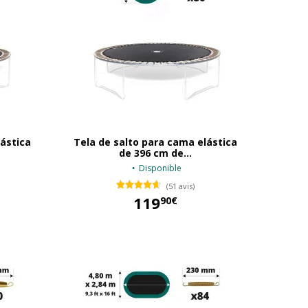
lástica
Tela de salto para cama elástica
de 396 cm de...
Disponible
(51 avis)
119
90€
119,90 €