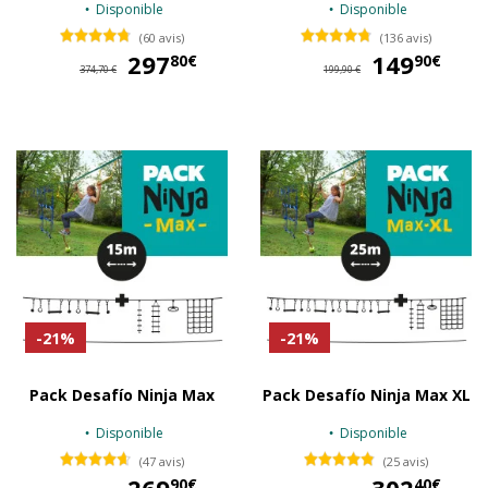
Disponible
Disponible
(60 avis)
(136 avis)
297
297,80 €
149
14
80€
90€
374,70 €
199,90 €
-21%
-21%
Pack Desafío Ninja Max
Pack Desafío Ninja Max XL
Disponible
Disponible
(47 avis)
(25 avis)
269,90 €
30
90€
40€