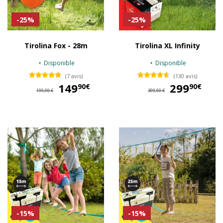
-25%
-25%
Tirolina Fox - 28m
Tirolina XL Infinity
Disponible
Disponible
(7 avis)
(130 avis)
149
149,90 €
299
29
90€
90€
199,90 €
399,90 €
-15%
-15%