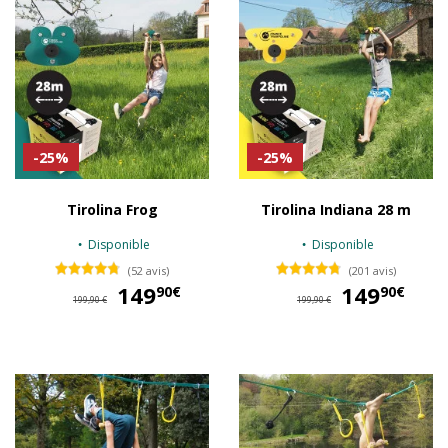
-25%
-25%
Tirolina Frog
Tirolina Indiana 28 m
Disponible
Disponible
(52 avis)
(201 avis)
149
149,90 €
149
14
90€
90€
199,90 €
199,90 €