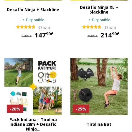
Desafío Ninja XL +
Desafío Ninja + Slackline
Slackline
Disponible
Disponible
(97 avis)
(17 avis)
147
147,90 €
214
21
90€
90€
174,80 €
254,80 €
-20%
-25%
Pack Indiana - Tirolina
Indiana 28m + Desafío
Tirolina Bat
Ninja...