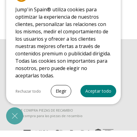
Jump'in Spain® utiliza cookies para
optimizar la experiencia de nuestros
clientes, personalizar las relaciones con
los mismos, medir el comportamiento de
los usuarios y ofrecer a los clientes
nuestras mejores ofertas a través de
contenidos premium o publicidad dirigida.
GUÍA DE COMPRA
Guía de compra para las camas elásticas de ocio
Todas las cookies son importantes para
nosotros, pero puede elegir no
GUÍA DE INSTALACIÓN
Guía de montaje para la cama elástica de ocio
aceptarlas todas.
GUÍA DE MANTENIMIENTO
Seleccionar todo
Guía de mantenimiento de las camas elásticas de ocio
Elegir
Aceptar todo
Rechazar todo
GUÍA DE INICIO
Cookies necesarias
Guía de descubrimiento de las camas elásticas de ocio
PrestaShop
GUÍA DE COMPRA PIEZAS DE RECAMBIO
Necesario para que el sitio funcione
Guía de compra para las piezas de recambio
correctamente
Cookies de marketing