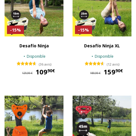
-15%
-15%
Desafío Ninja
Desafío Ninja XL
Disponible
Disponible
(36 avis)
(12 avis)
109
109,90 €
159
15
90€
90€
129,90 €
189,90 €