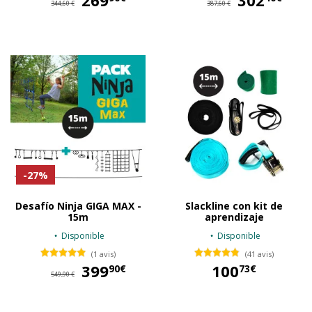
269
302
344,60 €
387,60 €
-27%
Desafío Ninja GIGA MAX -
Slackline con kit de
15m
aprendizaje
Disponible
Disponible
(1 avis)
(41 avis)
399
399,90 €
100
90€
73€
549,90 €
100,73 €