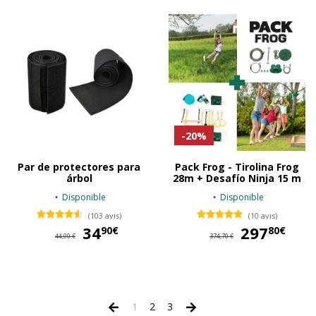
-20%
Par de protectores para
Pack Frog - Tirolina Frog
árbol
28m + Desafío Ninja 15 m
Disponible
Disponible
(103 avis)
(10 avis)
34
34,90 €
297
29
90€
80€
44,90 €
374,70 €
1
2
3