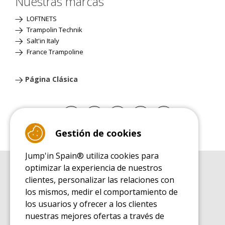
Nuestras marcas
LOFTNETS
Trampolin Technik
Salt'in Italy
France Trampoline
Página Clásica
Gestión de cookies
Jump'in Spain® utiliza cookies para
optimizar la experiencia de nuestros
GUÍA DE COMPRA
clientes, personalizar las relaciones con
Guía de compra para las camas elásticas de ocio
los mismos, medir el comportamiento de
GUÍA DE INSTALACIÓN
los usuarios y ofrecer a los clientes
Guía de montaje para la cama elástica de ocio
nuestras mejores ofertas a través de
GUÍA DE MANTENIMIENTO