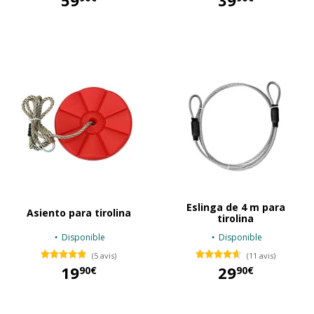
59
39
59,90 €
39,90 €
Eslinga de 4 m para
Asiento para tirolina
tirolina
Disponible
Disponible
(5 avis)
(11 avis)
19
29
90€
90€
19,90 €
29,90 €