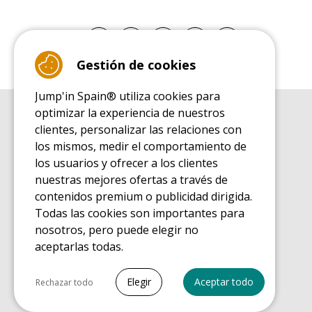
Gestión de cookies
Jump'in Spain® utiliza cookies para
optimizar la experiencia de nuestros
GUÍA DE COMPRA
clientes, personalizar las relaciones con
Guía de compra para las camas elásticas de ocio
los mismos, medir el comportamiento de
GUÍA DE INSTALACIÓN
los usuarios y ofrecer a los clientes
Guía de montaje para la cama elástica de ocio
nuestras mejores ofertas a través de
GUÍA DE MANTENIMIENTO
contenidos premium o publicidad dirigida.
Guía de mantenimiento de las camas elásticas de ocio
Todas las cookies son importantes para
GUÍA DE INICIO
nosotros, pero puede elegir no
Guía de descubrimiento de las camas elásticas de ocio
aceptarlas todas.
GUÍA DE COMPRA PIEZAS DE RECAMBIO
Guía de compra para las piezas de recambio
Seleccionar todo
Elegir
Aceptar todo
Rechazar todo
Cookies necesarias