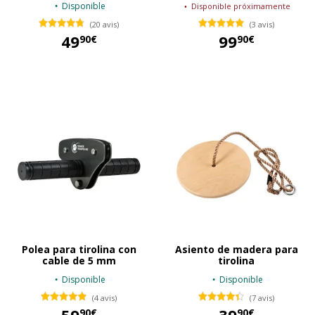
Disponible
Disponible próximamente
(20 avis)
(3 avis)
49
99
90€
90€
49,90 €
99,90 €
Polea para tirolina con
Asiento de madera para
cable de 5 mm
tirolina
Disponible
Disponible
(4 avis)
(7 avis)
90€
90€