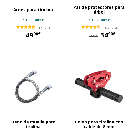
Par de protectores para
Arnés para tirolina
árbol
Disponible
Disponible
(16 avis)
(103 avis)
49
34
34
90€
90€
44,90 €
49,90 €
Freno de muelle para
Polea para tirolina con
tirolina
cable de 8 mm