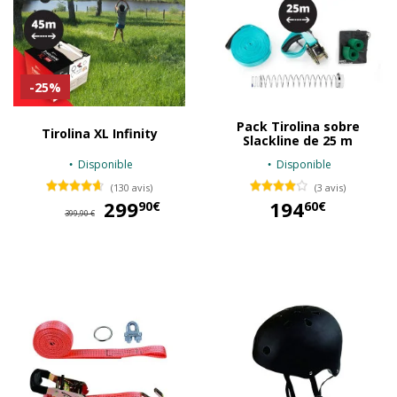
-25%
Pack Tirolina sobre
Tirolina XL Infinity
Slackline de 25 m
Disponible
Disponible
(130 avis)
(3 avis)
299
299,90 €
194
90€
60€
399,90 €
194,60 €