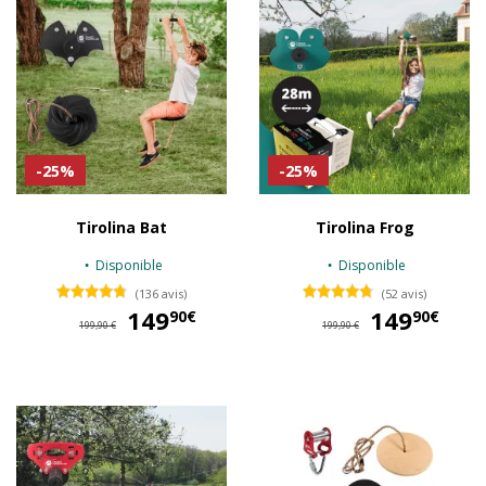
-25%
-25%
Tirolina Bat
Tirolina Frog
Disponible
Disponible
(136 avis)
(52 avis)
149
149,90 €
149
14
90€
90€
199,90 €
199,90 €