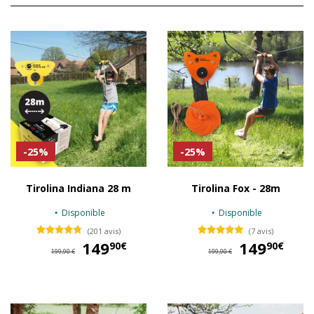
-25%
-25%
Tirolina Indiana 28 m
Tirolina Fox - 28m
Disponible
Disponible
(201 avis)
(7 avis)
149
149,90 €
149
14
90€
90€
199,90 €
199,90 €