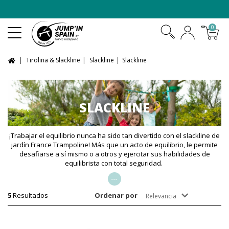
-10 % en las camas elásticas del
pack XXL
0
Tirolina & Slackline
Slackline
Slackline
SLACKLINE
¡Trabajar el equilibrio nunca ha sido tan divertido con el slackline de
jardín France Trampoline! Más que un acto de equilibrio, le permite
desafiarse a sí mismo o a otros y ejercitar sus habilidades de
equilibrista con total seguridad.
...
5
Resultados
Ordenar por
Relevancia