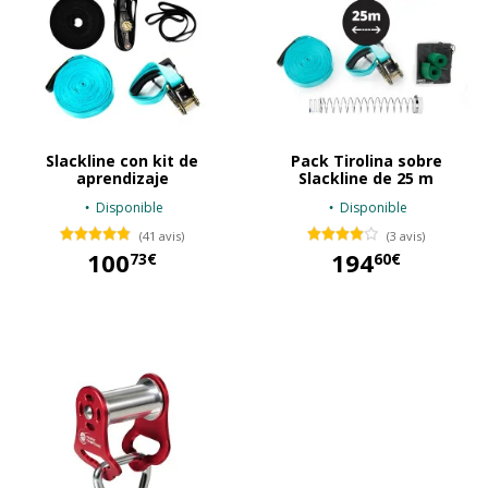
Slackline con kit de
Pack Tirolina sobre
aprendizaje
Slackline de 25 m
Disponible
Disponible
(41 avis)
(3 avis)
100
194
73€
60€
100,73 €
194,60 €