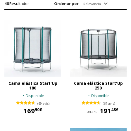
46
Resultados
Ordenar por
Relevancia
Cama elástica Start'Up
Cama elástica Start'Up
180
250
Disponible
Disponible
(69 avis)
(67 avis)
169
191
19
90€
48€
201,57 €
169,90 €