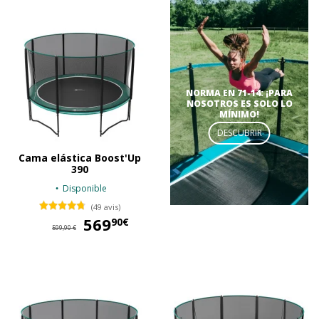
NORMA EN 71-14: ¡PARA
NOSOTROS ES SOLO LO
MÍNIMO!
DESCUBRIR
Cama elástica Boost'Up
390
Disponible
(49 avis)
569
569,90 €
90€
599,90 €