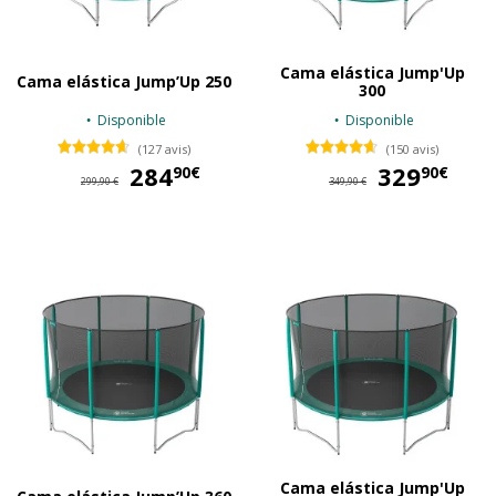
Cama elástica Jump'Up
Cama elástica Jump’Up 250
300
Disponible
Disponible
(127 avis)
(150 avis)
284
284,90 €
329
32
90€
90€
299,90 €
349,90 €
Cama elástica Jump'Up