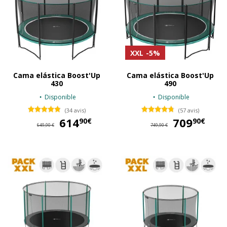
XXL
-5%
Cama elástica Boost'Up
Cama elástica Boost'Up
430
490
Disponible
Disponible
(34 avis)
(57 avis)
614
614,90 €
709
70
90€
90€
649,90 €
749,90 €