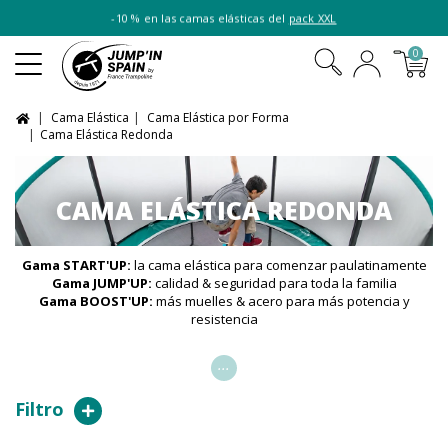
-10 % en las camas elásticas del
pack XXL
0
Cama Elástica
Cama Elástica por Forma
Cama Elástica Redonda
CAMA ELÁSTICA REDONDA
Gama START'UP:
la cama elástica para comenzar paulatinamente
Gama JUMP'UP:
calidad & seguridad para toda la familia
Gama BOOST'UP:
más muelles & acero para más potencia y
resistencia
...
Filtro