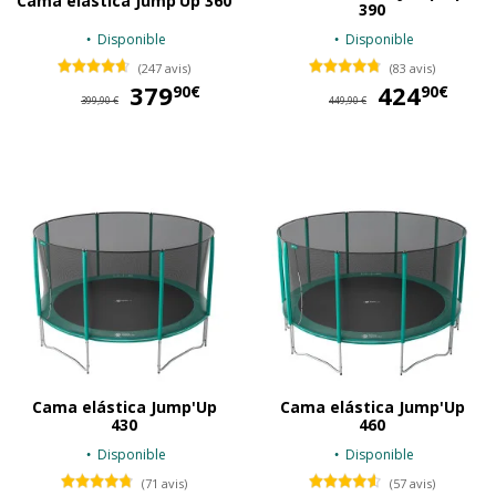
Cama elástica Jump’Up 360
390
Disponible
Disponible
(247 avis)
(83 avis)
379
379,90 €
424
42
90€
90€
399,90 €
449,90 €
Cama elástica Jump'Up
Cama elástica Jump'Up
430
460
Disponible
Disponible
(71 avis)
(57 avis)