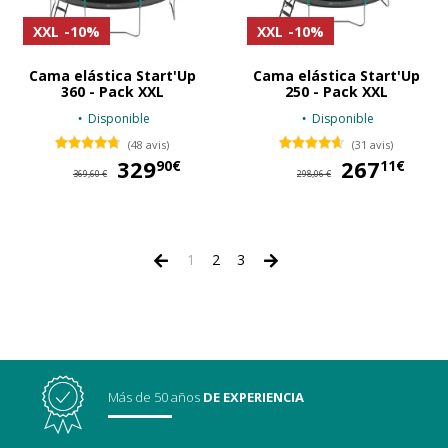
XXL
-10%
XXL
-10%
Cama elástica Start'Up
Cama elástica Start'Up
360 - Pack XXL
250 - Pack XXL
Disponible
Disponible
(48 avis)
(31 avis)
329
329,90 €
267
26
90€
11€
369,60 €
298,06 €
1
2
3
Más de 50 años
DE EXPERIENCIA