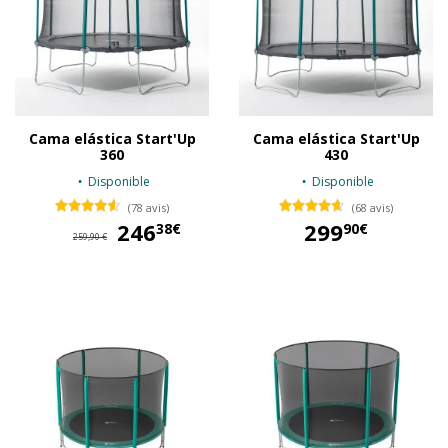
Cama elástica Start'Up
Cama elástica Start'Up
360
430
Disponible
Disponible
(78 avis)
(68 avis)
246
246,38 €
299
38€
90€
259,90 €
299,90 €