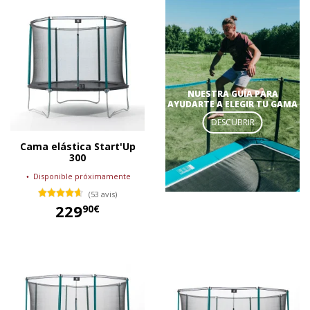
NUESTRA GUÍA PARA
AYUDARTE A ELEGIR TU GAMA
DESCUBRIR
Cama elástica Start'Up
300
Disponible próximamente
(53 avis)
229
90€
229,90 €