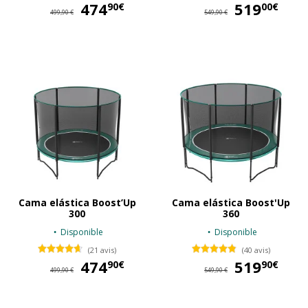
474
474,90 €
519
51
90€
00€
499,90 €
549,90 €
Cama elástica Boost’Up
Cama elástica Boost'Up
300
360
Disponible
Disponible
(21 avis)
(40 avis)
474
474,90 €
519
51
90€
90€
499,90 €
549,90 €