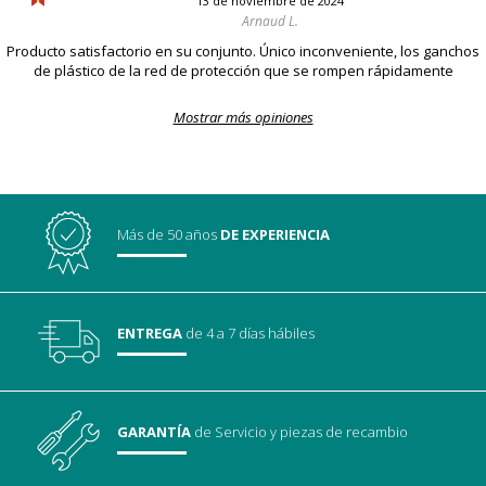
13 de noviembre de 2024
Arnaud L.
Producto satisfactorio en su conjunto. Único inconveniente, los ganchos
de plástico de la red de protección que se rompen rápidamente
Mostrar más opiniones
Más de 50 años
DE EXPERIENCIA
ENTREGA
de 4 a 7 días hábiles
GARANTÍA
de Servicio
y piezas de recambio