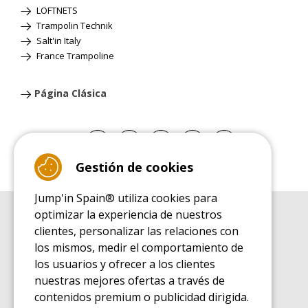
LOFTNETS
Trampolin Technik
Salt'in Italy
France Trampoline
Página Clásica
Gestión de cookies
Jump'in Spain® utiliza cookies para
optimizar la experiencia de nuestros
GUÍA DE COMPRA
clientes, personalizar las relaciones con
Guía de compra para las camas elásticas de ocio
los mismos, medir el comportamiento de
GUÍA DE INSTALACIÓN
los usuarios y ofrecer a los clientes
Guía de montaje para la cama elástica de ocio
nuestras mejores ofertas a través de
GUÍA DE MANTENIMIENTO
contenidos premium o publicidad dirigida.
Guía de mantenimiento de las camas elásticas de ocio