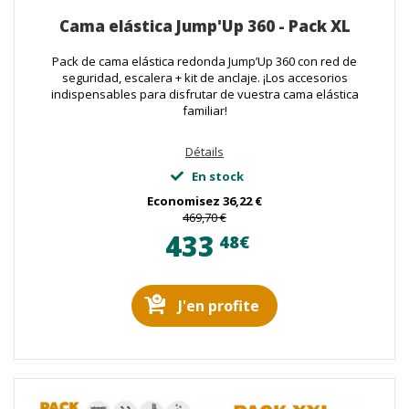
Cama elástica Jump'Up 360 - Pack XL
Pack de cama elástica redonda Jump’Up 360 con red de
seguridad, escalera + kit de anclaje. ¡Los accesorios
indispensables para disfrutar de vuestra cama elástica
familiar!
Détails
En stock
Economisez
36,22 €
469,70 €
433
48€
J'en profite