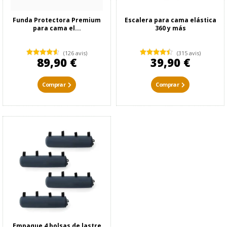
Funda Protectora Premium
Escalera para cama elástica
para cama el...
360 y más
(126 avis)
(315 avis)
89,90 €
39,90 €
Comprar
Comprar
Empaque 4 bolsas de lastre