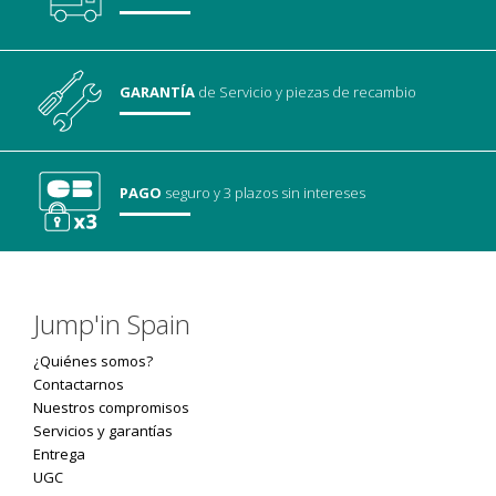
GARANTÍA
de Servicio
y piezas de recambio
PAGO
seguro
y 3 plazos sin intereses
Jump'in Spain
¿Quiénes somos?
Contactarnos
Nuestros compromisos
Servicios y garantías
Entrega
UGC