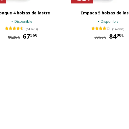
aque 4 bolsas de lastre
Empaca 5 bolsas de las
Disponible
Disponible
(61 avis)
(14 avis)
67
67,56 €
84
56€
90€
80,26 €
99,50 €