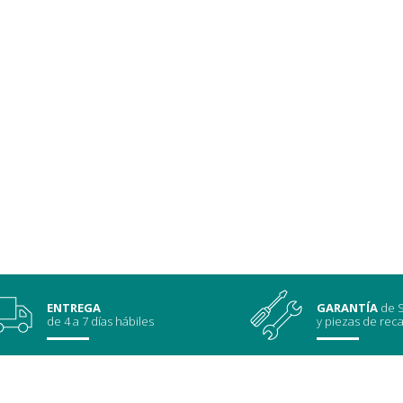
ENTREGA
GARANTÍA
de S
de 4 a 7 días hábiles
y piezas de rec