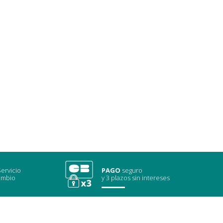
ervicio
PAGO
seguro
ambio
y 3 plazos sin intereses