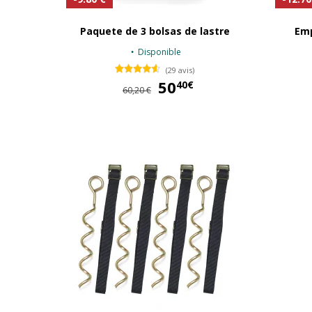
Paquete de 3 bolsas de lastre
Emp
Disponible
(29 avis)
50
50,40 €
40€
60,20 €