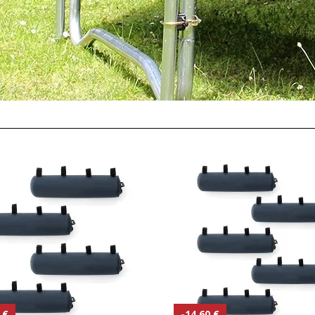
 €
-14.60 €