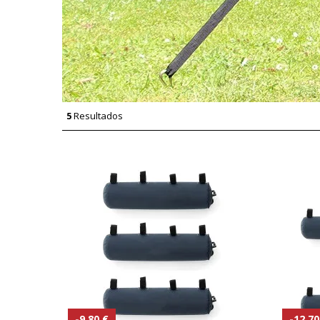
5
Resultados
-9.80 €
-12.70