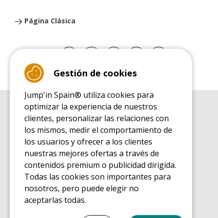
Página Clásica
Gestión de cookies
Jump'in Spain® utiliza cookies para
optimizar la experiencia de nuestros
GUÍA DE COMPRA
clientes, personalizar las relaciones con
Guía de compra para las camas elásticas de ocio
los mismos, medir el comportamiento de
GUÍA DE INSTALACIÓN
los usuarios y ofrecer a los clientes
Guía de montaje para la cama elástica de ocio
nuestras mejores ofertas a través de
GUÍA DE MANTENIMIENTO
contenidos premium o publicidad dirigida.
Guía de mantenimiento de las camas elásticas de ocio
Todas las cookies son importantes para
GUÍA DE INICIO
nosotros, pero puede elegir no
Guía de descubrimiento de las camas elásticas de ocio
aceptarlas todas.
GUÍA DE COMPRA PIEZAS DE RECAMBIO
Guía de compra para las piezas de recambio
Seleccionar todo