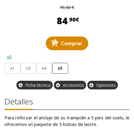
99,50 €
84,90 €
84
90€
Comprar
x5
x1
x3
x4
x5
Ficha técnica
Accesorios
Opiniones
Detalles
Para reforzar el anclaje de su trampolín a 5 pies del suelo, le
ofrecemos un paquete de 5 bolsas de lastre.