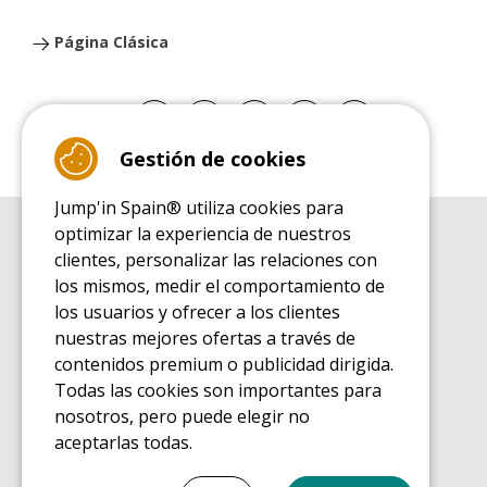
Página Clásica
Gestión de cookies
Jump'in Spain® utiliza cookies para
optimizar la experiencia de nuestros
GUÍA DE COMPRA
clientes, personalizar las relaciones con
Guía de compra para las camas elásticas de ocio
los mismos, medir el comportamiento de
GUÍA DE INSTALACIÓN
los usuarios y ofrecer a los clientes
Guía de montaje para la cama elástica de ocio
nuestras mejores ofertas a través de
GUÍA DE MANTENIMIENTO
contenidos premium o publicidad dirigida.
Guía de mantenimiento de las camas elásticas de ocio
Todas las cookies son importantes para
GUÍA DE INICIO
nosotros, pero puede elegir no
Guía de descubrimiento de las camas elásticas de ocio
aceptarlas todas.
GUÍA DE COMPRA PIEZAS DE RECAMBIO
Guía de compra para las piezas de recambio
Seleccionar todo