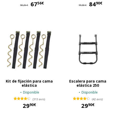
67
67,56 €
84
84
56€
90€
80,26 €
99,50 €
Kit de fijación para cama
Escalera para cama
elástica
elástica 250
Disponible
Disponible
(313 avis)
(42 avis)
29
29
90€
90€
29,90 €
29,90 €