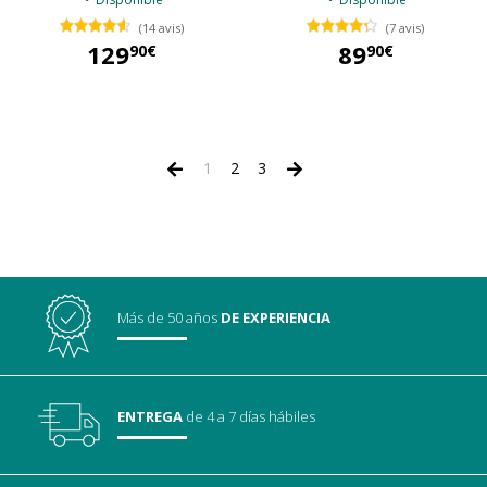
(14 avis)
(7 avis)
129
89
90€
90€
129,90 €
89,90 €
1
2
3
Más de 50 años
DE EXPERIENCIA
ENTREGA
de 4 a 7 días hábiles