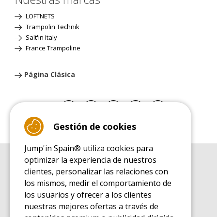
LOFTNETS
Trampolin Technik
Salt'in Italy
France Trampoline
Página Clásica
Gestión de cookies
Jump'in Spain® utiliza cookies para
optimizar la experiencia de nuestros
GUÍA DE COMPRA
clientes, personalizar las relaciones con
Guía de compra para las camas elásticas de ocio
los mismos, medir el comportamiento de
GUÍA DE INSTALACIÓN
los usuarios y ofrecer a los clientes
Guía de montaje para la cama elástica de ocio
nuestras mejores ofertas a través de
GUÍA DE MANTENIMIENTO