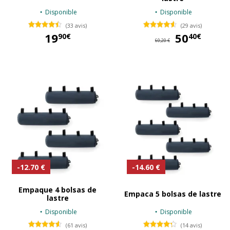
Disponible
Disponible
(33 avis)
(29 avis)
19
50
50
90€
40€
60,20 €
19,90 €
-12.70 €
-14.60 €
Empaque 4 bolsas de
Empaca 5 bolsas de lastre
lastre
Disponible
Disponible
(61 avis)
(14 avis)