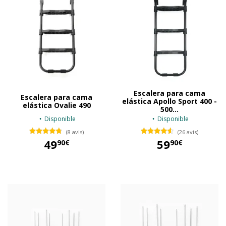
Escalera para cama
Escalera para cama
elástica Apollo Sport 400 -
elástica Ovalie 490
500...
Disponible
Disponible
(8 avis)
(26 avis)
49
59
90€
90€
49,90 €
59,90 €