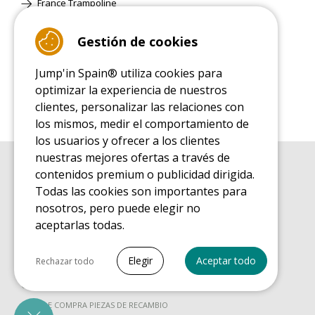
France Trampoline
Gestión de cookies
Página Clásica
Jump'in Spain® utiliza cookies para
optimizar la experiencia de nuestros
clientes, personalizar las relaciones con
los mismos, medir el comportamiento de
los usuarios y ofrecer a los clientes
nuestras mejores ofertas a través de
contenidos premium o publicidad dirigida.
GUÍA DE COMPRA
Guía de compra para las camas elásticas de ocio
Todas las cookies son importantes para
nosotros, pero puede elegir no
GUÍA DE INSTALACIÓN
Guía de montaje para la cama elástica de ocio
aceptarlas todas.
GUÍA DE MANTENIMIENTO
Seleccionar todo
Guía de mantenimiento de las camas elásticas de ocio
Elegir
Aceptar todo
Rechazar todo
GUÍA DE INICIO
Cookies necesarias
Guía de descubrimiento de las camas elásticas de ocio
PrestaShop
GUÍA DE COMPRA PIEZAS DE RECAMBIO
Necesario para que el sitio funcione