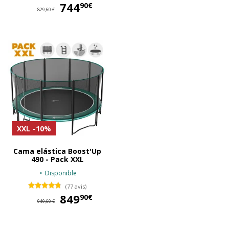
744
744,90 €
90€
829,60 €
XXL
-10%
Cama elástica Boost'Up
490 - Pack XXL
Disponible
(77 avis)
849
849,90 €
90€
949,60 €