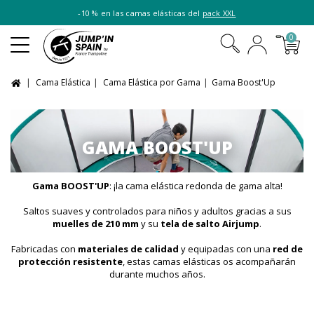
-10 % en las camas elásticas del
pack XXL
0
Cama Elástica
Cama Elástica por Gama
Gama Boost'Up
GAMA BOOST'UP
Gama BOOST'UP
: ¡la cama elástica redonda de gama alta!
Saltos suaves y controlados para niños y adultos gracias a sus
muelles de 210 mm
y su
tela de salto Airjump
.
Fabricadas con
materiales de calidad
y equipadas con una
red de
protección resistente
, estas camas elásticas os acompañarán
durante muchos años.