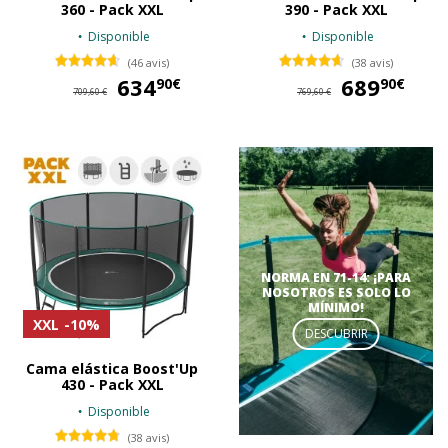
360 - Pack XXL
390 - Pack XXL
Disponible
Disponible
(46 avis)
(38 avis)
634
634,90 €
689
68
90€
90€
709,60 €
769,60 €
NORMA EN 71-14: ¡PARA
NOSOTROS ES SOLO LO
MÍNIMO!
XXL
-10%
DESCUBRIR
Cama elástica Boost'Up
430 - Pack XXL
Disponible
(38 avis)