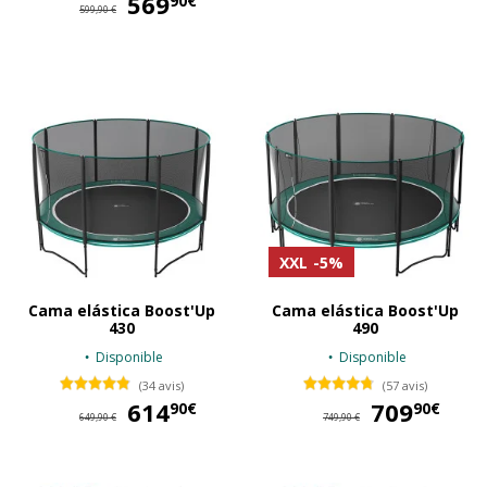
569
90€
599,90 €
XXL
-5%
Cama elástica Boost'Up
Cama elástica Boost'Up
430
490
Disponible
Disponible
(34 avis)
(57 avis)
614
614,90 €
709
70
90€
90€
649,90 €
749,90 €