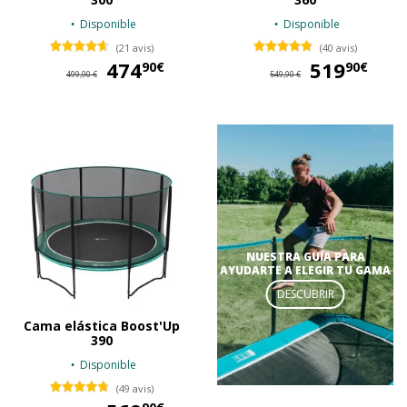
Disponible
Disponible
(21 avis)
(40 avis)
474
474,90 €
519
51
90€
90€
499,90 €
549,90 €
NUESTRA GUÍA PARA
AYUDARTE A ELEGIR TU GAMA
DESCUBRIR
Cama elástica Boost'Up
390
Disponible
(49 avis)
569,90 €