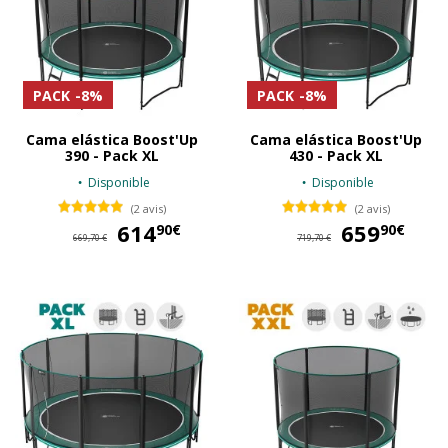
PACK
-8%
PACK
-8%
Cama elástica Boost'Up
Cama elástica Boost'Up
390 - Pack XL
430 - Pack XL
Disponible
Disponible
(2 avis)
(2 avis)
614
614,90 €
659
65
90€
90€
669,70 €
719,70 €