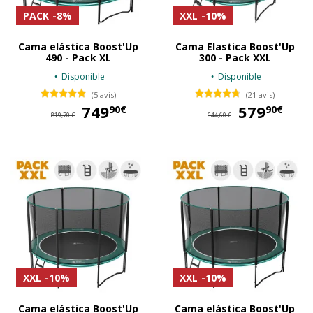
PACK
-8%
XXL
-10%
Cama elástica Boost'Up
Cama Elastica Boost'Up
490 - Pack XL
300 - Pack XXL
Disponible
Disponible
(5 avis)
(21 avis)
749
749,90 €
579
57
90€
90€
819,70 €
644,60 €
XXL
-10%
XXL
-10%
Cama elástica Boost'Up
Cama elástica Boost'Up