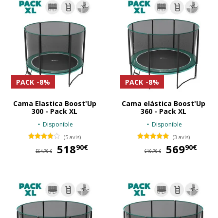
PACK
-8%
PACK
-8%
Cama Elastica Boost'Up
Cama elástica Boost'Up
300 - Pack XL
360 - Pack XL
Disponible
Disponible
(5 avis)
(3 avis)
518
518,90 €
569
56
90€
90€
564,70 €
619,70 €