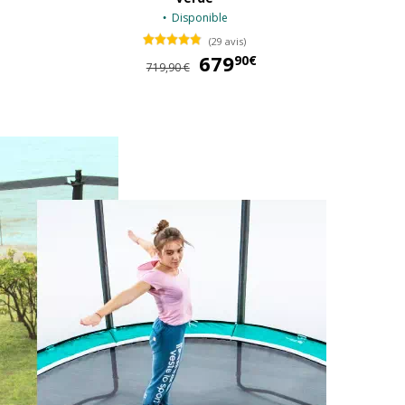
Disponible
(29 avis)
744,90 €
679
679,90 €
90€
719,90 €