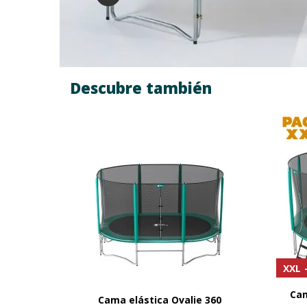
ya sean adultos, adolescentes o niños.
+ Longitud de los muelles: de 165 mm a 230 
+ Aumento de tensión en los espirales para u
Descubre también
XXL
Cam
Cama elástica Ovalie 360