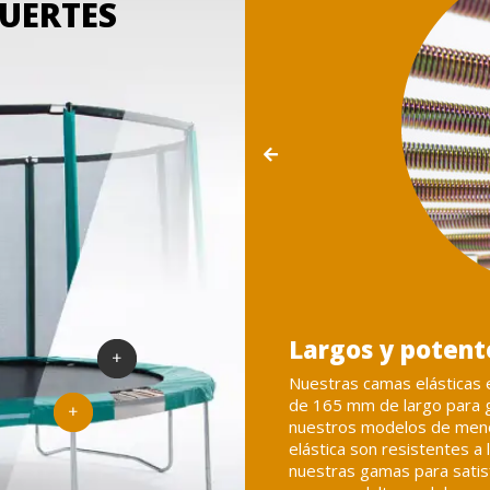
UERTES
Cojín protector 
n un mínimo de 42 resortes
Nuestros cojines de prote
 superior, incluso en
los mejores del mercado. S
os resortes para cama
mediante cuerdas elástica
seño ha sido adaptado según
resortes. Para garantizar su
uno de nuestros usuarios,
un tratamiento contra los 