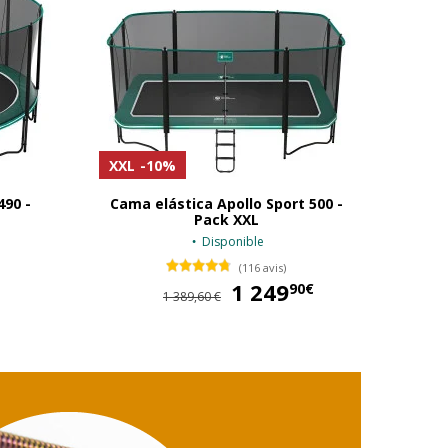
XXL
-10%
490 -
Cama elástica Apollo Sport 500 -
Pack XXL
Disponible
(116 avis)
849,90 €
1 249
1 249,90 €
90€
1 389,60 €