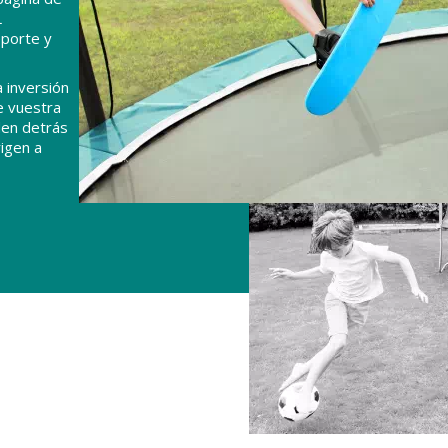
L
eporte y
 inversión
e vuestra
den detrás
igen a