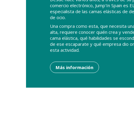
comercio electrónico, Jump'In Spain es E
especialista de las camas elásticas de d
de ocio.
Una compra como esta, que necesita una
alta, requiere conocer quién crea y vend
cama elástica, qué habilidades se escon
de ese escaparate y qué empresa dio or
esta actividad.
Más información