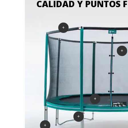
CALIDAD Y PUNTOS F
a
Largos y potentes muelles
Nuestras camas elásticas están equipadas co
de 165 mm de largo para garantizar un impulso
apoyan
nuestros modelos de menor diámetro. Nuestr
la
elástica son resistentes a la corrosión. Su di
la red,
nuestras gamas para satisfacer mejor a cada 