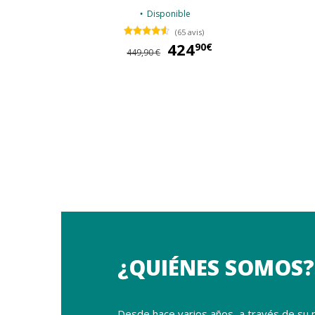
Disponible
(65 avis)
424
424,90 €
90€
449,90 €
¿QUIÉNES SOMOS?
Desde hace varios años, a través de su 