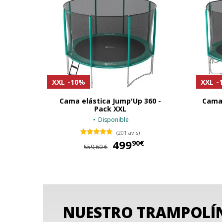
XXL
-10%
XXL
-
Cama elástica Jump'Up 360 -
Cama 
Pack XXL
Disponible
(201 avis)
499
499,90 €
90€
559,60 €
NUESTRO TRAMPOLÍN