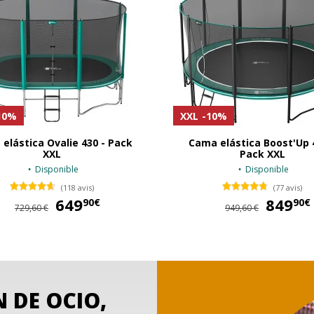
10%
XXL
-10%
elástica Ovalie 430 - Pack
Cama elástica Boost'Up 
XXL
Pack XXL
Disponible
Disponible
(118 avis)
(77 avis)
649
649,90 €
849
90€
90€
729,60 €
949,60 €
 DE OCIO,