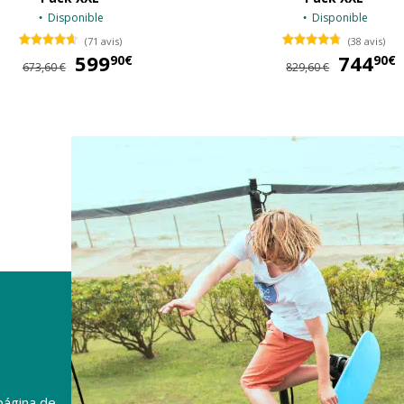
Disponible
Disponible
(71 avis)
(38 avis)
599
599,90 €
744
90€
90€
673,60 €
829,60 €
página de