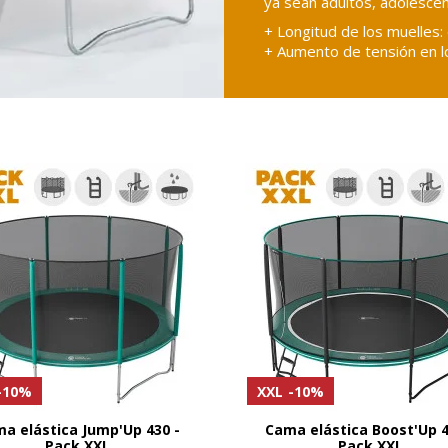
+ Espuma interior: densid
mm según el modelo
+ Espuma de celdas cerrada
n potente efecto de rebote
+ Confeccionado en tela t
-10%
XXL
-10%
a elástica Jump'Up 430 -
Cama elástica Boost'Up 4
Pack XXL
Pack XXL