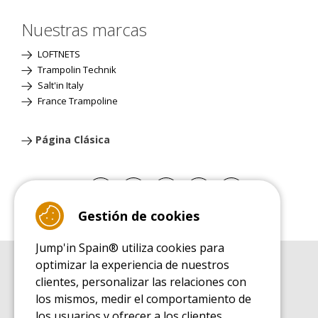
Nuestras marcas
LOFTNETS
Trampolin Technik
Salt'in Italy
France Trampoline
Página Clásica
Gestión de cookies
Jump'in Spain® utiliza cookies para
optimizar la experiencia de nuestros
GUÍA DE COMPRA
clientes, personalizar las relaciones con
Guía de compra para las camas elásticas de ocio
los mismos, medir el comportamiento de
GUÍA DE INSTALACIÓN
los usuarios y ofrecer a los clientes