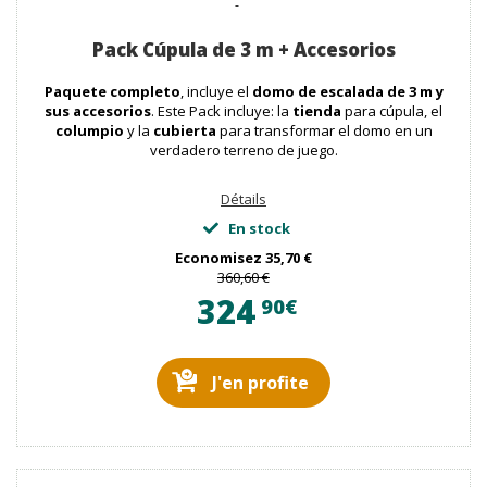
Pack Cúpula de 3 m + Accesorios
Paquete completo
, incluye el
domo de escalada de 3 m
y
sus accesorios
. Este Pack incluye: la
tienda
para cúpula, el
columpio
y la
cubierta
para transformar el domo en un
verdadero terreno de juego.
Détails
En stock
Economisez
35,70 €
360,60 €
324
90€
J'en profite