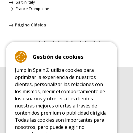
Salt'in Italy
France Trampoline
Página Clásica
Gestión de cookies
Jump'in Spain® utiliza cookies para
optimizar la experiencia de nuestros
GUÍA DE COMPRA
clientes, personalizar las relaciones con
Guía de compra para las camas elásticas de ocio
los mismos, medir el comportamiento de
GUÍA DE INSTALACIÓN
los usuarios y ofrecer a los clientes
Guía de montaje para la cama elástica de ocio
nuestras mejores ofertas a través de
GUÍA DE MANTENIMIENTO
contenidos premium o publicidad dirigida.
Guía de mantenimiento de las camas elásticas de ocio
Todas las cookies son importantes para
GUÍA DE INICIO
nosotros, pero puede elegir no
Guía de descubrimiento de las camas elásticas de ocio