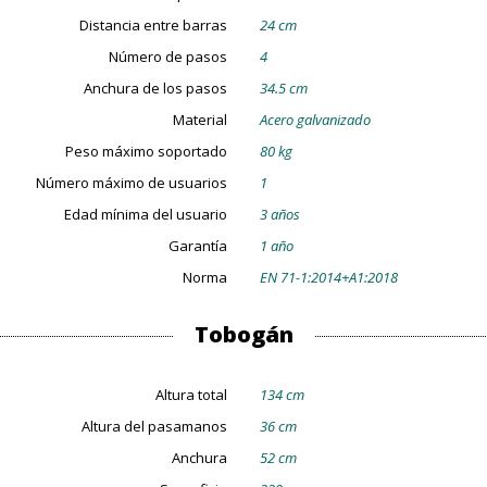
Distancia entre barras
24 cm
Número de pasos
4
Anchura de los pasos
34.5 cm
Material
Acero galvanizado
Peso máximo soportado
80 kg
Número máximo de usuarios
1
Edad mínima del usuario
3 años
Garantía
1 año
Norma
EN 71-1:2014+A1:2018
Tobogán
Altura total
134 cm
Altura del pasamanos
36 cm
Anchura
52 cm