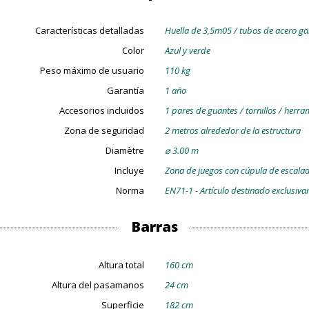
Características detalladas
Huella de 3,5m05 / tubos de acero g
Color
Azul y verde
Peso máximo de usuario
110 kg
Garantía
1 año
Accesorios incluidos
1 pares de guantes / tornillos / herr
Zona de seguridad
2 metros alrededor de la estructura
Diamètre
⌀ 3.00 m
Incluye
Zona de juegos con cúpula de escala
Norma
EN71-1 - Artículo destinado exclusiv
Barras
Altura total
160 cm
Altura del pasamanos
24 cm
Superficie
182 cm