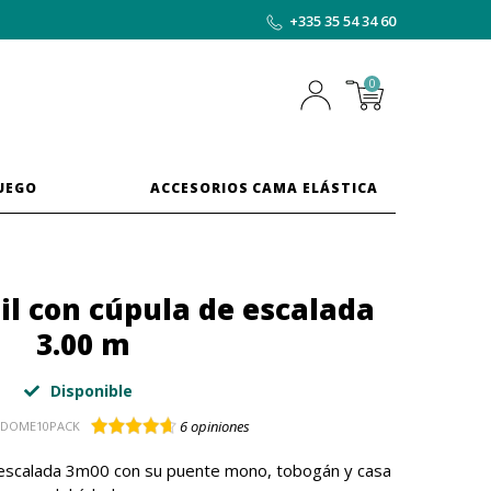
+335 35 54 34 60
0
JUEGO
ACCESORIOS CAMA ELÁSTICA
il con cúpula de escalada
3.00 m
Disponible
6
opiniones
TDOME10PACK
e escalada 3m00 con su puente mono, tobogán y casa