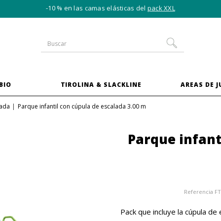
-10 % en las camas elásticas del
pack XXL
BIO
TIROLINA & SLACKLINE
AREAS DE 
lada
Parque infantil con cúpula de escalada 3.00 m
Parque infant
Referencia
F
Pack que incluye la cúpula d