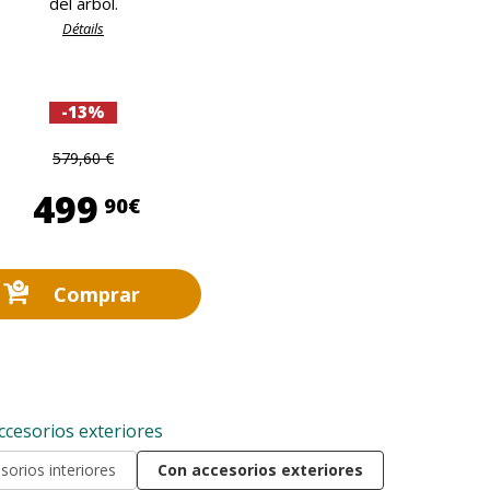
del árbol.
Détails
-13%
579,60 €
499,90 €
499
90€
Comprar
ccesorios exteriores
sorios interiores
Con accesorios exteriores