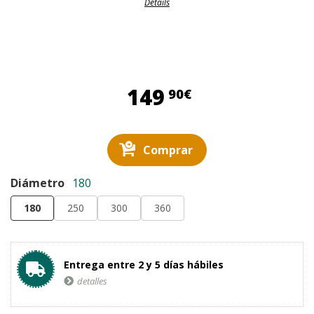
Détails
149,90 €
149
90€
Comprar
Diámetro
180
180
250
300
360
Entrega entre 2 y 5 días hábiles
detalles