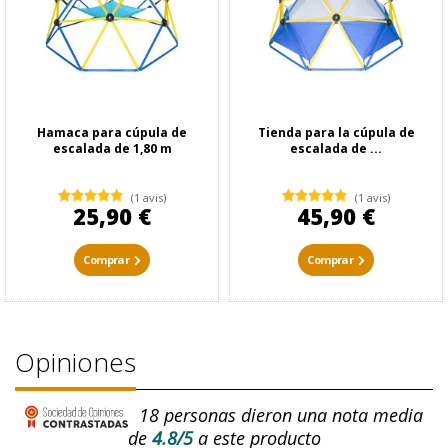
Hamaca para cúpula de
Tienda para la cúpula de
escalada de 1,80 m
escalada de ...
(1 avis)
(1 avis)
25,90 €
45,90 €
Comprar
Comprar
Opiniones
18
personas dieron una nota media
de
4.8/5
a este producto