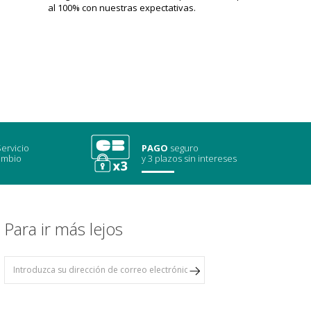
al 100% con nuestras expectativas.
ervicio
PAGO
seguro
ambio
y 3 plazos sin intereses
Para ir más lejos