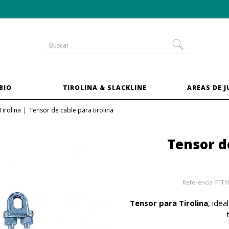
-10 % en las camas elásticas del
pack XXL
BIO
TIROLINA & SLACKLINE
AREAS DE 
Tirolina
Tensor de cable para tirolina
Tensor d
Referencia
FTTY
Tensor para Tirolina
, idea