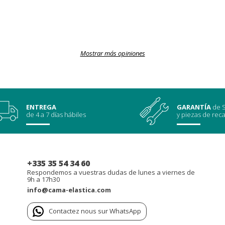
Mostrar más opiniones
ENTREGA
GARANTÍA
de S
de 4 a 7 días hábiles
y piezas de rec
+335 35 54 34 60
Respondemos a vuestras dudas de lunes a viernes de
9h a 17h30
info@cama-elastica.com
Contactez nous sur WhatsApp