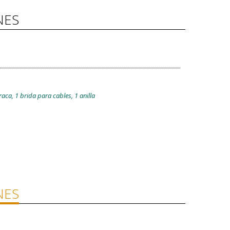
NES
raca, 1 brida para cables, 1 anilla
NES