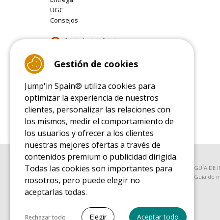
UGC
Consejos
9.4
Gestión de cookies
/10 (22077 reviews)
Jump'in Spain® utiliza cookies para
Read customer reviews
optimizar la experiencia de nuestros
clientes, personalizar las relaciones con
los mismos, medir el comportamiento de
los usuarios y ofrecer a los clientes
nuestras mejores ofertas a través de
contenidos premium o publicidad dirigida.
Todas las cookies son importantes para
GUÍA DE COMPRA
GUÍA DE 
Guía de compra para las camas elásticas de ocio
Guía de m
nosotros, pero puede elegir no
aceptarlas todas.
GUÍA DE COMPRA PIEZAS DE RECAMBIO
Seleccionar todo
Guía de compra para las piezas de recambio
Elegir
Aceptar todo
Rechazar todo