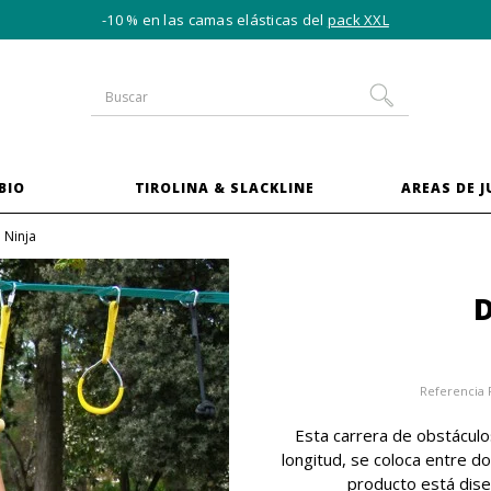
-10 % en las camas elásticas del
pack XXL
BIO
TIROLINA & SLACKLINE
AREAS DE 
 Ninja
D
Referencia
Esta carrera de obstáculo
longitud, se coloca entre d
producto está dise