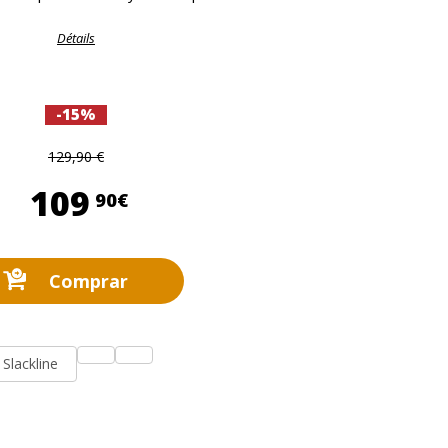
Détails
-15%
129,90 €
109,90 €
109
90€
Comprar
Slackline