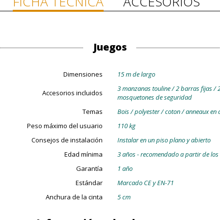
FICHA TÉCNICA
ACCESORIOS
Juegos
Dimensiones
15 m de largo
3 manzanas touline / 2 barras fijas / 
Accesorios incluidos
mosquetones de seguridad
Temas
Bois / polyester / coton / anneaux en 
Peso máximo del usuario
110 kg
Consejos de instalación
Instalar en un piso plano y abierto
Edad mínima
3 años - recomendado a partir de los
Garantía
1 año
Estándar
Marcado CE y EN-71
Anchura de la cinta
5 cm