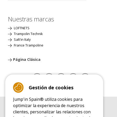
Nuestras marcas
LOFTNETS
Trampolin Technik
Salt'in Italy
France Trampoline
Página Clásica
Gestión de cookies
Jump'in Spain® utiliza cookies para
optimizar la experiencia de nuestros
GUÍA DE COMPRA
clientes, personalizar las relaciones con
Guía de compra para las camas elásticas de ocio