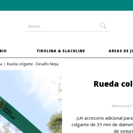
-10 % en las camas elásticas del
pack XXL
BIO
TIROLINA & SLACKLINE
AREAS DE 
ja
Rueda colgante - Desafío Ninja
Rueda col
Referencia
F
¡Un accesorio adicional par
colgante de 35 mm de diámetr
de seguri