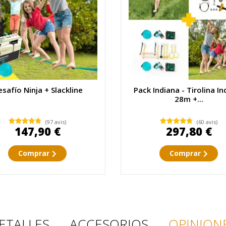
safío Ninja + Slackline
Pack Indiana - Tirolina In
28m +...
(97 avis)
(60 avis)
147,90 €
297,80 €
Comprar
Comprar
ETALLES
ACCESORIOS
OPINION