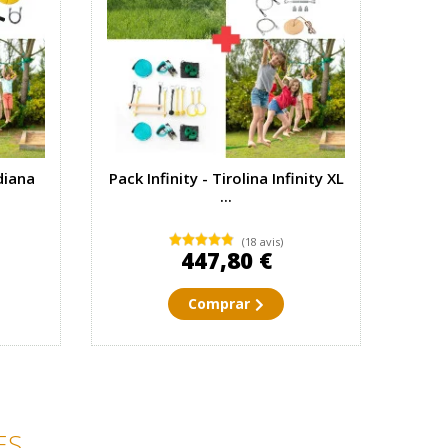
diana
Pack Infinity - Tirolina Infinity XL
...
(18 avis)
447,80 €
Comprar
ES