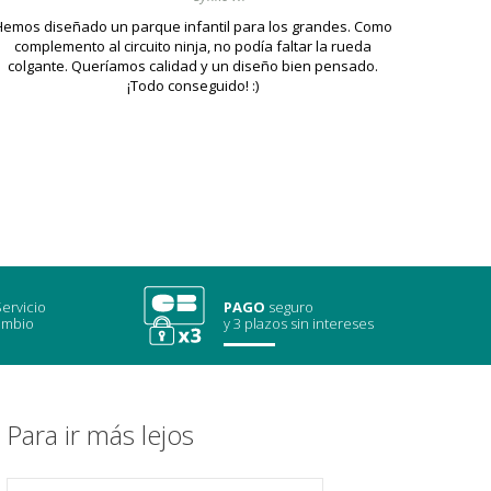
Hemos diseñado un parque infantil para los grandes. Como
complemento al circuito ninja, no podía faltar la rueda
colgante. Queríamos calidad y un diseño bien pensado.
¡Todo conseguido! :)
ervicio
PAGO
seguro
ambio
y 3 plazos sin intereses
Para ir más lejos