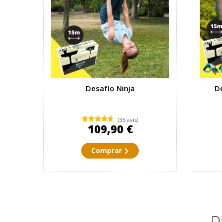
Desafío Ninja
De
(36 avis)
109,90 €
Comprar
D