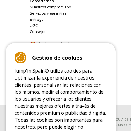
Contactarnos
Nuestros compromisos
Servicios y garantías
Entrega
UGC
Consejos
9.4
Gestión de cookies
/10 (22077 reviews)
Jump'in Spain® utiliza cookies para
Read customer reviews
optimizar la experiencia de nuestros
clientes, personalizar las relaciones con
los mismos, medir el comportamiento de
los usuarios y ofrecer a los clientes
nuestras mejores ofertas a través de
contenidos premium o publicidad dirigida.
Todas las cookies son importantes para
GUÍA DE COMPRA
GUÍA DE 
Guía de compra para las camas elásticas de ocio
Guía de m
nosotros, pero puede elegir no