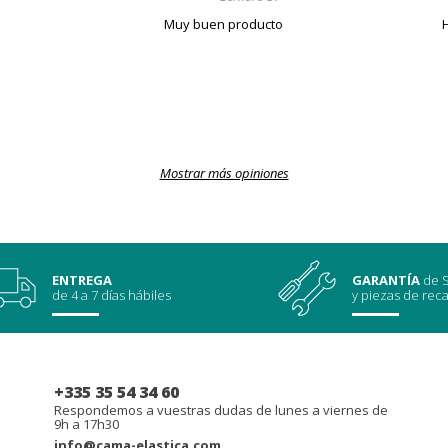
Muy buen producto
Mostrar más opiniones
ENTREGA
GARANTÍA
de S
de 4 a 7 días hábiles
y piezas de rec
+335 35 54 34 60
Respondemos a vuestras dudas de lunes a viernes de
9h a 17h30
info@cama-elastica.com