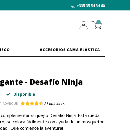
+335 35 54 34 60
0
JUEGO
ACCESORIOS CAMA ELÁSTICA
gante - Desafío Ninja
Disponible
21
opiniones
T_ADVROUE
a complementar su juego Desafío Ninja! Esta rueda
o, se coloca fácilmente con ayuda de un mosquetón
dad. ¡Que comience la aventura!