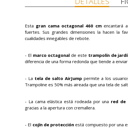
DETALLES
F
Esta
gran cama octagonal 460 cm
encantará a 
fuertes. Sus grandes dimensiones la hacen la fav
cualidades innegables de rebote.
- El
marco octagonal
de este
trampolín de jard
diferencia de una forma redonda que tiende a enviar a
- La
tela de salto AirJump
permite a los usuarios
Trampoline es 50% más aireada que una tela de salto
- La cama elástica está rodeada por una
red de
gracias a la apertura con cremallera.
- El
cojín de protección
está compuesto por una es