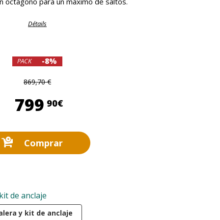
 Un octágono para un máximo de saltos.
Détails
-8%
PACK
869,70 €
799,90 €
799
90€
Comprar
kit de anclaje
lera y kit de anclaje