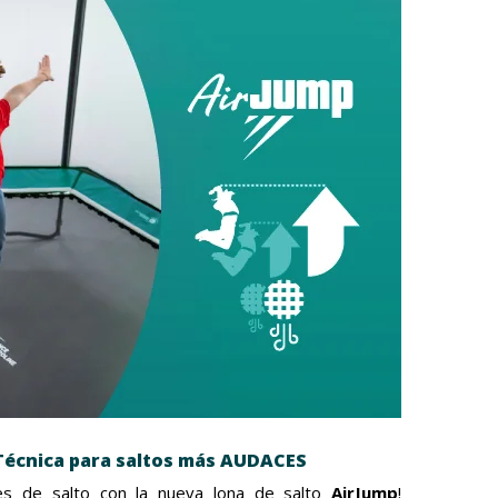
 Técnica para saltos más AUDACES
es de salto con la nueva lona de salto
AirJump
!