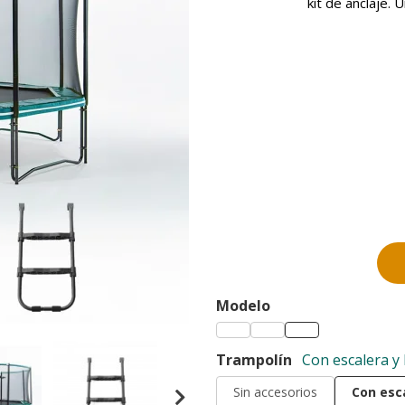
kit de anclaje.
Modelo
Trampolín
Con escalera y 
Sin accesorios
Con esca