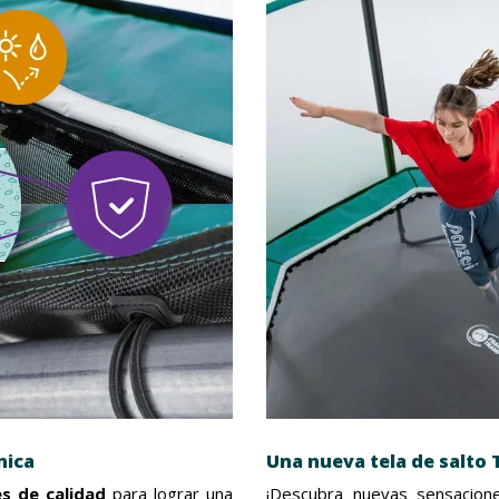
nica
Una nueva tela de salto
s de calidad
para lograr una
¡Descubra nuevas sensacion