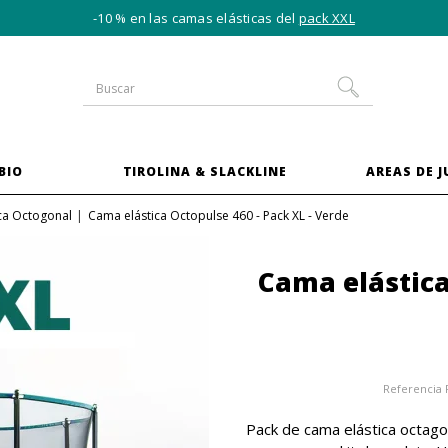
-10 % en las camas elásticas del
pack XXL
BIO
TIROLINA & SLACKLINE
AREAS DE 
ca Octogonal
Cama elástica Octopulse 460 - Pack XL - Verde
Cama elástica
Referencia
Pack de cama elástica octago