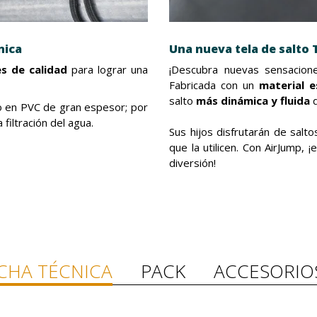
nica
Una nueva tela de salto
s de calidad
para lograr una
¡Descubra nuevas sensacion
Fabricada con un
material e
salto
más dinámica y fluida
q
to en PVC de gran espesor; por
iltración del agua.
Sus hijos disfrutarán de salt
que la utilicen. Con AirJump, 
diversión!
ICHA TÉCNICA
PACK
ACCESORIO