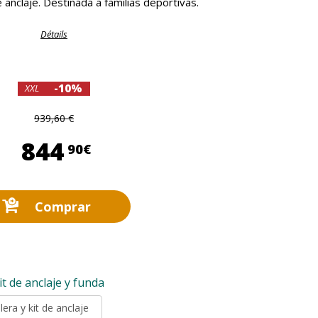
 anclaje. Destinada a familias deportivas.
Détails
-10%
XXL
939,60 €
844,90 €
844
90€
Comprar
it de anclaje y funda
era y kit de anclaje