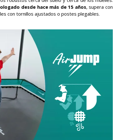
os robustos cerca del suelo y cerca de los muelles.
ologado desde hace más de 15 años
, supera con
ales con tornillos ajustados o postes plegables.