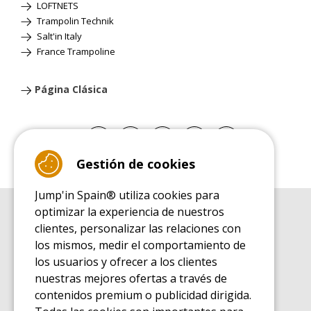
LOFTNETS
Trampolin Technik
Salt'in Italy
France Trampoline
Página Clásica
Gestión de cookies
Jump'in Spain® utiliza cookies para
optimizar la experiencia de nuestros
GUÍA DE COMPRA
clientes, personalizar las relaciones con
Guía de compra para las camas elásticas de ocio
los mismos, medir el comportamiento de
GUÍA DE INSTALACIÓN
los usuarios y ofrecer a los clientes
Guía de montaje para la cama elástica de ocio
nuestras mejores ofertas a través de
GUÍA DE MANTENIMIENTO
contenidos premium o publicidad dirigida.
Guía de mantenimiento de las camas elásticas de ocio