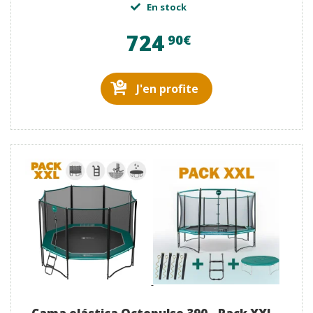
En stock
724
90€
J'en profite