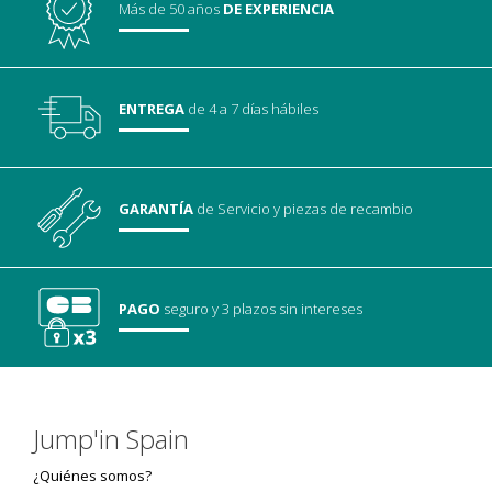
Más de 50 años
DE EXPERIENCIA
ENTREGA
de 4 a 7 días hábiles
GARANTÍA
de Servicio
y piezas de recambio
PAGO
seguro
y 3 plazos sin intereses
Jump'in Spain
¿Quiénes somos?