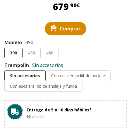
679,90 €
679
90€
Comprar
Modelo
390
390
430
460
Trampolín
Sin accesorios
Sin accesorios
Con escalera y kit de anclaje
Con escalera, kit de anclaje y funda
Entrega de 5 a 10 días hábiles*
detalles