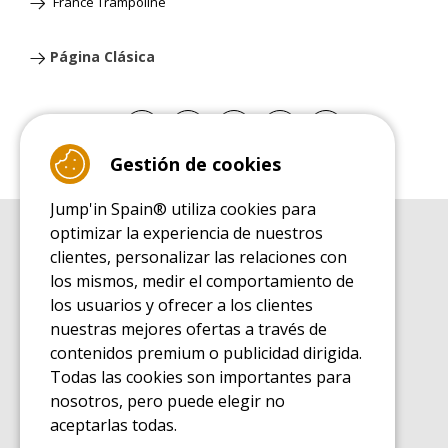
France Trampoline
Página Clásica
Gestión de cookies
Jump'in Spain® utiliza cookies para
optimizar la experiencia de nuestros
GUÍA DE COMPRA
clientes, personalizar las relaciones con
Guía de compra para las camas elásticas de ocio
los mismos, medir el comportamiento de
GUÍA DE INSTALACIÓN
los usuarios y ofrecer a los clientes
Guía de montaje para la cama elástica de ocio
nuestras mejores ofertas a través de
GUÍA DE MANTENIMIENTO
contenidos premium o publicidad dirigida.
Guía de mantenimiento de las camas elásticas de ocio
Todas las cookies son importantes para
GUÍA DE INICIO
nosotros, pero puede elegir no
Guía de descubrimiento de las camas elásticas de ocio
aceptarlas todas.
GUÍA DE COMPRA PIEZAS DE RECAMBIO