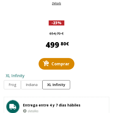
Détails
-23%
654,70 €
499,80 €
499
80€
Comprar
XL Infinity
Frog
Indiana
XL Infinity
Entrega entre 4 y 7 días hábiles
detalles