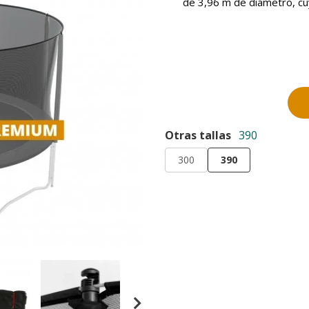
de 3,96 m de diámetro, cuy
Otras tallas
390
300
390