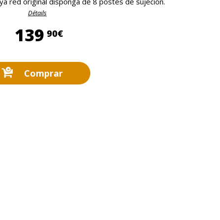
a red original disponga de 8 postes de sujeción.
Détails
139,90 €
139
90€
Comprar