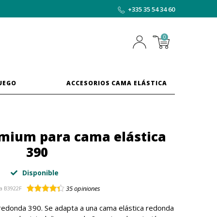
+335 35 54 34 60
0
JUEGO
ACCESORIOS CAMA ELÁSTICA
emium para cama elástica
390
Disponible
35
opiniones
a
B3922F
 redonda 390. Se adapta a una cama elástica redonda