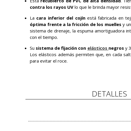
Está
recubierto de PVC de alta densidad
. Ti
contra los rayos UV
lo que le brinda mayor resis
La
cara inferior del cojín
está fabricada en te
óptima frente a la fricción de los muelles
y u
sistema de drenaje, la espuma amortiguadora in
con el tiempo.
Su
sistema de fijación con
elásticos
negros
y 3
Los elásticos además permiten que, en cada salto
para evitar el roce.
DETALLES