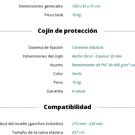
Dimensiones generales
160 x 45 x 37 cm
Peso total
10 kg
Cojín de protección
Sistema de fijación
Cordones elásticos
Dimensiones del cojín
Ancho 36cm - Espesor 30 mm
Asunto
Revestimiento de PVC de 400 g/m² co
Color
Verde
Peso
10 kg
Garantía
6 meses
Compatibilidad
itud del muelle (ganchos incluidos)
210 mm - 230 mm
Tamaño de la cama elástica
457 cm