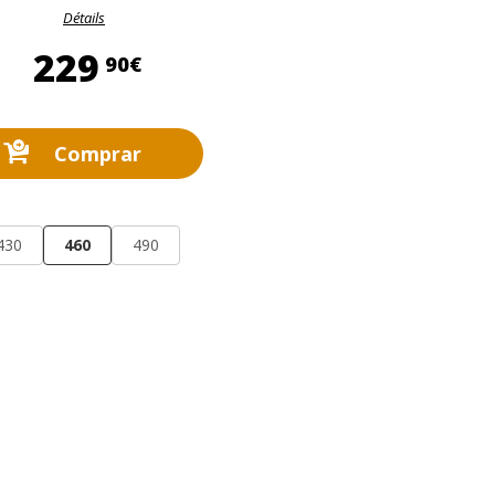
Détails
229,90 €
229
90€
Comprar
430
460
490