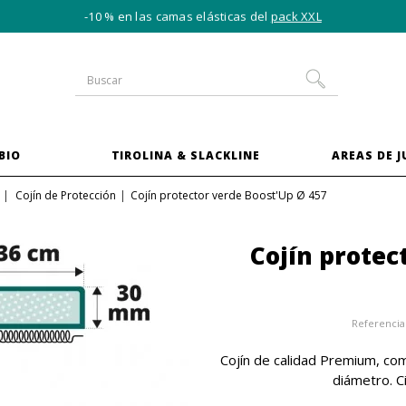
-10 % en las camas elásticas del
pack XXL
BIO
TIROLINA & SLACKLINE
AREAS DE 
Cojín de Protección
Cojín protector verde Boost'Up Ø 457
Cojín protec
Referencia
Cojín de calidad Premium, co
diámetro. Ci