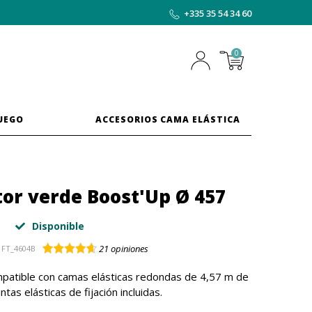
+335 35 54 34 60
0
JUEGO
ACCESORIOS CAMA ELÁSTICA
tor verde Boost'Up Ø 457
Disponible
21
opiniones
FT_4604B
mpatible con camas elásticas redondas de 4,57 m de
ntas elásticas de fijación incluidas.