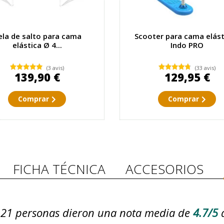
ela de salto para cama
Scooter para cama elást
elástica Ø 4...
Indo PRO
(3 avis)
(33 avis)
139,90 €
129,95 €
Comprar
Comprar
FICHA TÉCNICA
ACCESORIOS
21
personas dieron una nota media de
4.7/5