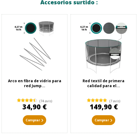
Accesorios surtido :
Arco en fibra de vidrio para
Red textil de primera
red Jump...
calidad para el...
(74 avis)
(7 avis)
34,90 €
149,90 €
Comprar
Comprar