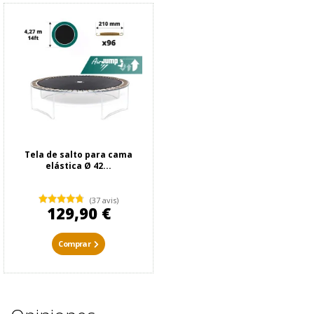
Tela de salto para cama
elástica Ø 42...
(37 avis)
129,90 €
Comprar