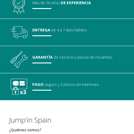
Más de 50 años
DE EXPERIENCIA
ENTREGA
de 4 a 7 días hábiles
GARANTÍA
de Servicio
y piezas de recambio
PAGO
seguro
y 3 plazos sin intereses
Jump'in Spain
¿Quiénes somos?