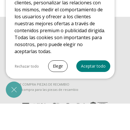
clientes, personalizar las relaciones con
los mismos, medir el comportamiento de
los usuarios y ofrecer a los clientes
nuestras mejores ofertas a través de
contenidos premium o publicidad dirigida.
GUÍA DE COMPRA
Guía de compra para las camas elásticas de ocio
Todas las cookies son importantes para
nosotros, pero puede elegir no
GUÍA DE INSTALACIÓN
Guía de montaje para la cama elástica de ocio
aceptarlas todas.
GUÍA DE MANTENIMIENTO
Seleccionar todo
Guía de mantenimiento de las camas elásticas de ocio
Elegir
Aceptar todo
Rechazar todo
GUÍA DE INICIO
Cookies necesarias
Guía de descubrimiento de las camas elásticas de ocio
PrestaShop
GUÍA DE COMPRA PIEZAS DE RECAMBIO
Necesario para que el sitio funcione
Guía de compra para las piezas de recambio
correctamente
Cookies de marketing
Awin
Personaliza los anuncios
© 2008 - 2026 Planète Air EURL - Excepto errores tipográficos - Las fotos no
son contractuales - IVA FR 88482549870