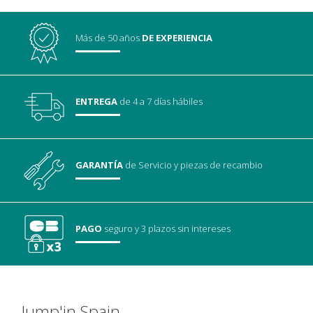
Más de 50 años
DE EXPERIENCIA
ENTREGA
de 4 a 7 días hábiles
GARANTÍA
de Servicio
y piezas de recambio
PAGO
seguro
y 3 plazos sin intereses
Jump'in Spain