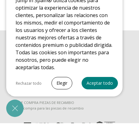
Jump'in Spain® utiliza cookies para
optimizar la experiencia de nuestros
clientes, personalizar las relaciones con
los mismos, medir el comportamiento de
los usuarios y ofrecer a los clientes
nuestras mejores ofertas a través de
contenidos premium o publicidad dirigida.
GUÍA DE COMPRA
Guía de compra para las camas elásticas de ocio
Todas las cookies son importantes para
nosotros, pero puede elegir no
GUÍA DE INSTALACIÓN
Guía de montaje para la cama elástica de ocio
aceptarlas todas.
GUÍA DE MANTENIMIENTO
Seleccionar todo
Guía de mantenimiento de las camas elásticas de ocio
Elegir
Aceptar todo
Rechazar todo
GUÍA DE INICIO
Cookies necesarias
Guía de descubrimiento de las camas elásticas de ocio
PrestaShop
GUÍA DE COMPRA PIEZAS DE RECAMBIO
Necesario para que el sitio funcione
Guía de compra para las piezas de recambio
correctamente
Cookies de marketing
Awin