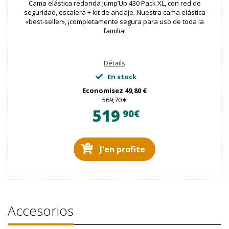
Cama elástica redonda Jump’Up 430 Pack XL, con red de
seguridad, escalera + kit de anclaje. Nuestra cama elástica
«best-seller», ¡completamente segura para uso de toda la
familia!
Détails
En stock
Economisez
49,80 €
569,70 €
519
90€
J'en profite
Accesorios