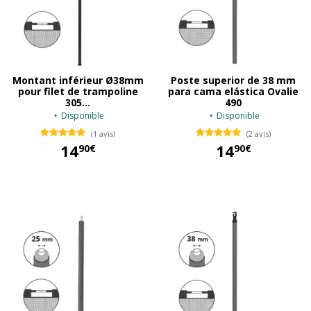
Montant inférieur Ø38mm
Poste superior de 38 mm
pour filet de trampoline
para cama elástica Ovalie
305...
490
Disponible
Disponible
(1 avis)
(2 avis)
14
14
90€
90€
14,90 €
14,90 €