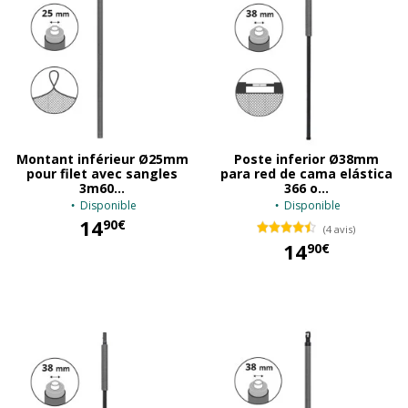
Montant inférieur Ø25mm
Poste inferior Ø38mm
pour filet avec sangles
para red de cama elástica
3m60...
366 o...
Disponible
Disponible
14
90€
(4 avis)
14
90€
14,90 €
14,90 €