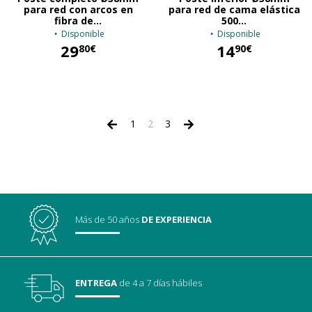
para red con arcos en
para red de cama elástica
fibra de...
500...
Disponible
Disponible
29
14
80€
90€
29,80 €
14,90 €
1
2
3
Más de 50 años
DE EXPERIENCIA
ENTREGA
de 4 a 7 días hábiles