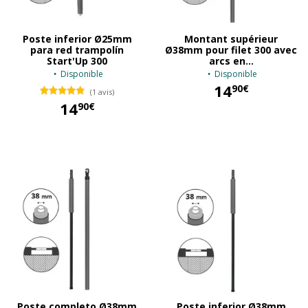
Poste inferior Ø25mm
Montant supérieur
para red trampolín
Ø38mm pour filet 300 avec
Start'Up 300
arcs en...
Disponible
Disponible
14
90€
(1 avis)
14
90€
14,90 €
14,90 €
Poste completo Ø38mm
Poste inferior Ø38mm