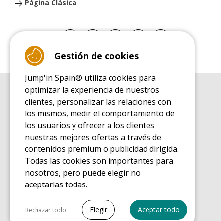
Página Clásica
Gestión de cookies
Jump'in Spain® utiliza cookies para
optimizar la experiencia de nuestros
GUÍA DE COMPRA
clientes, personalizar las relaciones con
Guía de compra para las camas elásticas de ocio
los mismos, medir el comportamiento de
GUÍA DE INSTALACIÓN
los usuarios y ofrecer a los clientes
Guía de montaje para la cama elástica de ocio
nuestras mejores ofertas a través de
GUÍA DE MANTENIMIENTO
contenidos premium o publicidad dirigida.
Guía de mantenimiento de las camas elásticas de ocio
Todas las cookies son importantes para
GUÍA DE INICIO
nosotros, pero puede elegir no
Guía de descubrimiento de las camas elásticas de ocio
aceptarlas todas.
GUÍA DE COMPRA PIEZAS DE RECAMBIO
Guía de compra para las piezas de recambio
Seleccionar todo
Elegir
Aceptar todo
Rechazar todo