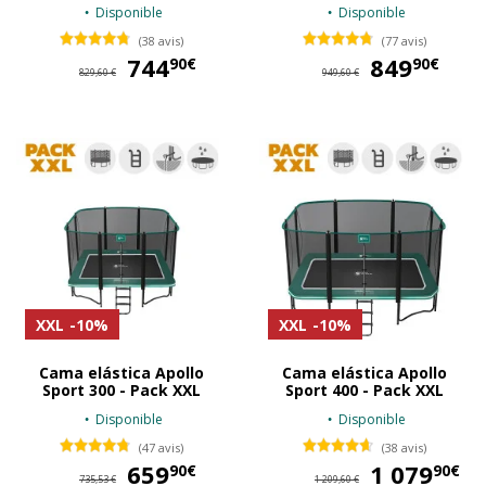
Disponible
Disponible
(38 avis)
(77 avis)
744
744,90 €
849
84
90€
90€
829,60 €
949,60 €
XXL
-10%
XXL
-10%
Cama elástica Apollo
Cama elástica Apollo
Sport 300 - Pack XXL
Sport 400 - Pack XXL
Disponible
Disponible
(47 avis)
(38 avis)
659
659,90 €
1 079
1 
90€
90€
735,53 €
1 209,60 €