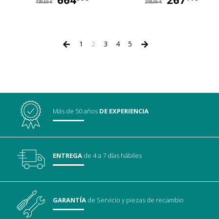
739,60 €
298,06 €
1
2
3
4
5
Más de 50 años
DE EXPERIENCIA
ENTREGA
de 4 a 7 días hábiles
GARANTÍA
de Servicio
y piezas de recambio