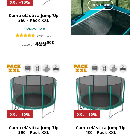
XXL
-10%
DESCUBRIR
Cama elástica Jump'Up
360 - Pack XXL
Disponible
(201 avis)
499
499,90 €
90€
559,60 €
XXL
-10%
XXL
-10%
Cama elástica Jump'Up
Cama elástica Jump'Up
390 - Pack XXL
430 - Pack XXL