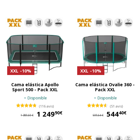
XXL
-10%
XXL
-10%
Cama elástica Apollo
Cama elástica Ovalie 360 -
Sport 500 - Pack XXL
Pack XXL
Disponible
Disponible
(116 avis)
(51 avis)
1 249
1 249,90 €
544
54
90€
40€
1 389,60 €
609,64 €