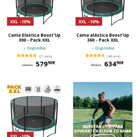
XXL
-10%
XXL
-10%
Cama Elastica Boost'Up
Cama elástica Boost'Up
300 - Pack XXL
360 - Pack XXL
Disponible
Disponible
(21 avis)
(46 avis)
579
579,90 €
634
63
90€
90€
644,60 €
709,60 €
NUESTRA GUÍA PARA
AYUDARTE A ELEGIR TU GAMA
XXL
-10%