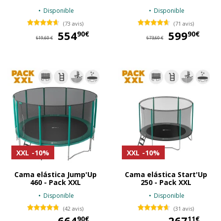
Disponible
Disponible
(73 avis)
(71 avis)
554
554,90 €
599
59
90€
90€
619,60 €
673,60 €
XXL
-10%
XXL
-10%
Cama elástica Jump'Up
Cama elástica Start'Up
460 - Pack XXL
250 - Pack XXL
Disponible
Disponible
(42 avis)
(31 avis)
664
664,90 €
267
26
90€
11€