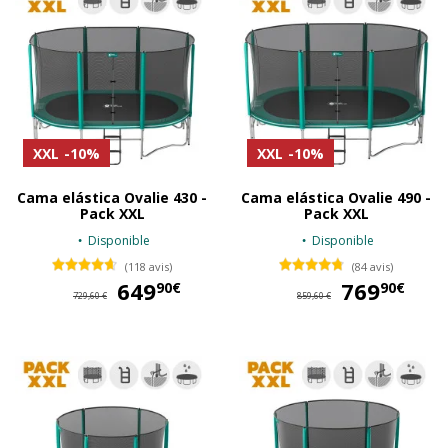
XXL
-10%
XXL
-10%
Cama elástica Ovalie 430 -
Cama elástica Ovalie 490 -
Pack XXL
Pack XXL
Disponible
Disponible
(118 avis)
(84 avis)
649
649,90 €
769
76
90€
90€
729,60 €
859,60 €