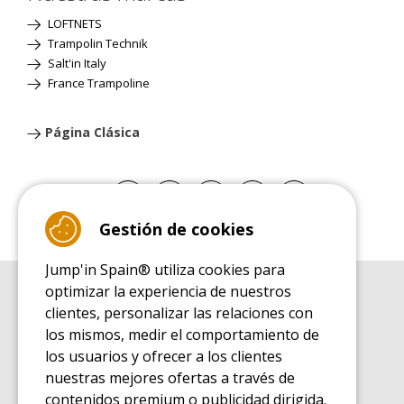
LOFTNETS
Trampolin Technik
Salt'in Italy
France Trampoline
Página Clásica
Gestión de cookies
Jump'in Spain® utiliza cookies para
optimizar la experiencia de nuestros
GUÍA DE COMPRA
clientes, personalizar las relaciones con
Guía de compra para las camas elásticas de ocio
los mismos, medir el comportamiento de
GUÍA DE INSTALACIÓN
los usuarios y ofrecer a los clientes
Guía de montaje para la cama elástica de ocio
nuestras mejores ofertas a través de
GUÍA DE MANTENIMIENTO
contenidos premium o publicidad dirigida.
Guía de mantenimiento de las camas elásticas de ocio