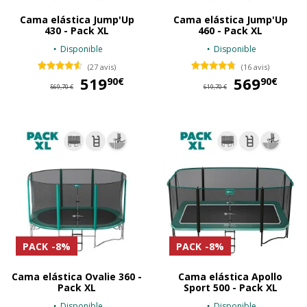
Cama elástica Jump'Up
Cama elástica Jump'Up
430 - Pack XL
460 - Pack XL
Disponible
Disponible
(27 avis)
(16 avis)
519
519,90 €
569
56
90€
90€
569,70 €
619,70 €
PACK
-8%
PACK
-8%
Cama elástica Ovalie 360 -
Cama elástica Apollo
Pack XL
Sport 500 - Pack XL
Disponible
Disponible