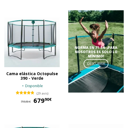
NORMA EN 71-14: ¡PARA
NOSOTROS ES SOLO LO
MÍNIMO!
DESCUBRIR
Cama elástica Octopulse
390 - Verde
Disponible
(29 avis)
679
679,90 €
90€
719,90 €