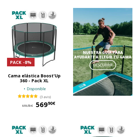
NUESTRA GUÍA PARA
AYUDARTE A ELEGIR TU GAMA
PACK
-8%
DESCUBRIR
Cama elástica Boost'Up
360 - Pack XL
Disponible
(3 avis)
569
569,90 €
90€
619,70 €