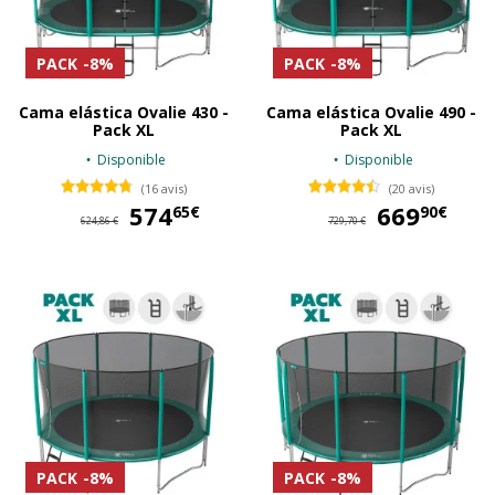
PACK
-8%
PACK
-8%
Cama elástica Ovalie 430 -
Cama elástica Ovalie 490 -
Pack XL
Pack XL
Disponible
Disponible
(16 avis)
(20 avis)
574
574,65 €
669
66
65€
90€
624,86 €
729,70 €
PACK
-8%
PACK
-8%