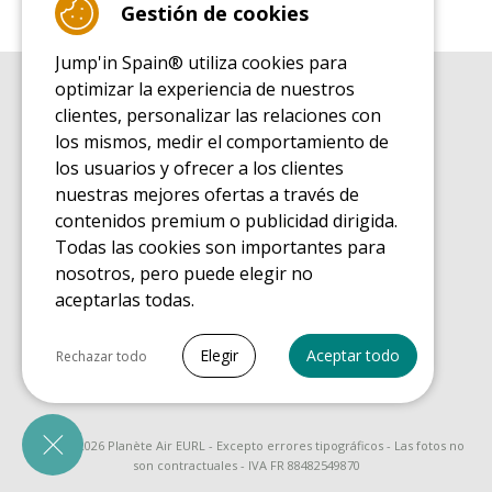
Gestión de cookies
Jump'in Spain® utiliza cookies para
optimizar la experiencia de nuestros
GUÍA DE COMPRA
clientes, personalizar las relaciones con
Guía de compra para las camas elásticas de ocio
los mismos, medir el comportamiento de
GUÍA DE INSTALACIÓN
los usuarios y ofrecer a los clientes
Guía de montaje para la cama elástica de ocio
nuestras mejores ofertas a través de
GUÍA DE MANTENIMIENTO
contenidos premium o publicidad dirigida.
Guía de mantenimiento de las camas elásticas de ocio
Todas las cookies son importantes para
GUÍA DE INICIO
nosotros, pero puede elegir no
Guía de descubrimiento de las camas elásticas de ocio
aceptarlas todas.
GUÍA DE COMPRA PIEZAS DE RECAMBIO
Guía de compra para las piezas de recambio
Seleccionar todo
Elegir
Aceptar todo
Rechazar todo
Cookies necesarias
PrestaShop
Necesario para que el sitio funcione
© 2008 - 2026 Planète Air EURL - Excepto errores tipográficos - Las fotos no
correctamente
son contractuales - IVA FR 88482549870