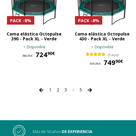
PACK
-8%
PACK
-8%
Cama elástica Octopulse
Cama elástica Octopulse
390 - Pack XL - Verde
430 - Pack XL - Verde
Disponible
Disponible
724
724,90 €
90€
(5 avis)
789,70 €
749
74
90€
819,70 €
1
2
3
4
5
Más de 50 años
DE EXPERIENCIA