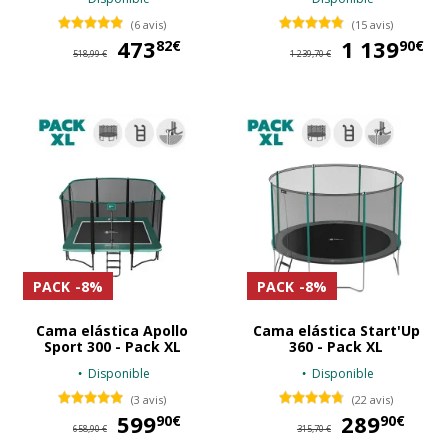
(6 avis)
(15 avis)
473
473,82 €
1 139
1 
82€
90€
518,99 €
1 239,70 €
PACK
-8%
PACK
-8%
Cama elástica Apollo
Cama elástica Start'Up
Sport 300 - Pack XL
360 - Pack XL
Disponible
Disponible
(3 avis)
(22 avis)
599
599,90 €
289
28
90€
90€
658,90 €
315,70 €