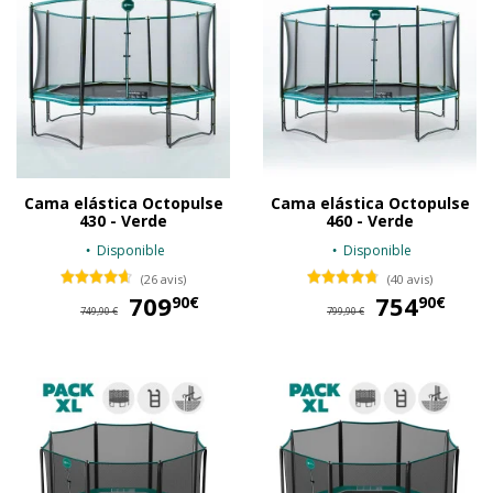
Cama elástica Octopulse
Cama elástica Octopulse
430 - Verde
460 - Verde
Disponible
Disponible
(26 avis)
(40 avis)
709
709,90 €
754
75
90€
90€
749,90 €
799,90 €