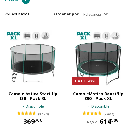
76
Resultados
Ordenar por
Relevancia
PACK
-8%
Cama elástica Start'Up
Cama elástica Boost'Up
430 - Pack XL
390 - Pack XL
Disponible
Disponible
(8 avis)
(2 avis)
369
614
61
70€
90€
669,70 €
369,70 €