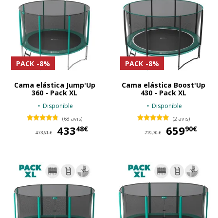
PACK
-8%
PACK
-8%
Cama elástica Jump'Up
Cama elástica Boost'Up
360 - Pack XL
430 - Pack XL
Disponible
Disponible
(68 avis)
(2 avis)
433
433,48 €
659
65
48€
90€
473,61 €
719,70 €