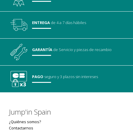
ENTREGA
de 4 a 7 días hábiles
GARANTÍA
de Servicio
y piezas de recambio
PAGO
seguro
y 3 plazos sin intereses
Jump'in Spain
¿Quiénes somos?
Contactarnos