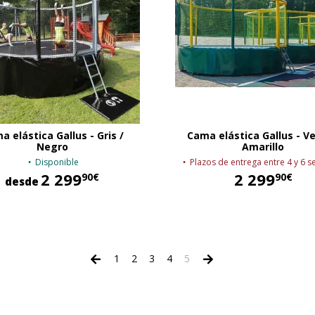
a elástica Gallus - Gris /
Cama elástica Gallus - Ve
Negro
Amarillo
Disponible
Plazos de entrega entre 4 y 6 
2 299
2 299,90 €
2 299
90€
90€
desde
2 299,90 €
1
2
3
4
5