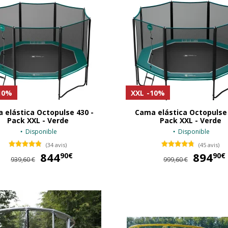
10%
XXL
-10%
 elástica Octopulse 430 -
Cama elástica Octopulse 
Pack XXL - Verde
Pack XXL - Verde
Disponible
Disponible
(34 avis)
(45 avis)
844
844,90 €
894
90€
90€
939,60 €
999,60 €