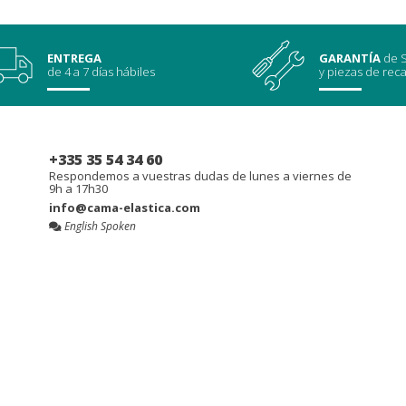
ENTREGA
GARANTÍA
de S
de 4 a 7 días hábiles
y piezas de rec
+335 35 54 34 60
Respondemos a vuestras dudas de lunes a viernes de
9h a 17h30
info@cama-elastica.com
English Spoken