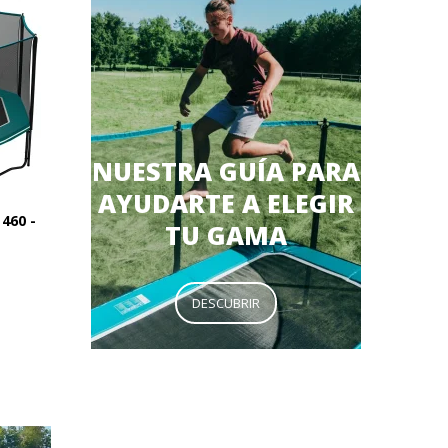
NUESTRA GUÍA PARA
AYUDARTE A ELEGIR
460 -
TU GAMA
DESCUBRIR
894,90 €