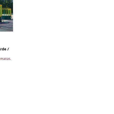
rde /
semanas.