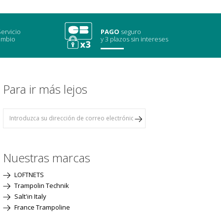
ervicio
PAGO
seguro
ambio
y 3 plazos sin intereses
Para ir más lejos
Nuestras marcas
LOFTNETS
Trampolin Technik
Salt'in Italy
France Trampoline