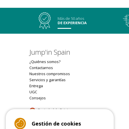
Más de 50 años
DE EXPERIENCIA
Jump'in Spain
¿Quiénes somos?
Contactarnos
Nuestros compromisos
Servicios y garantías
Entrega
UGC
Consejos
9.4
Gestión de cookies
/10 (22087 reviews)