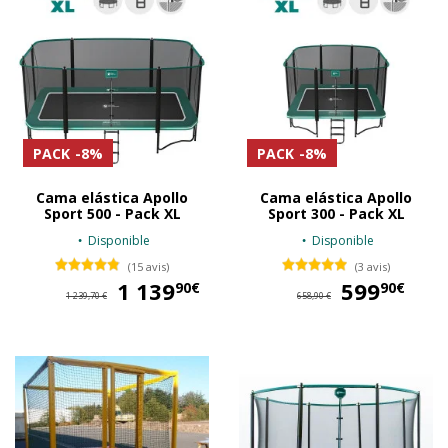
PACK
-8%
PACK
-8%
Cama elástica Apollo
Cama elástica Apollo
Sport 500 - Pack XL
Sport 300 - Pack XL
Disponible
Disponible
(15 avis)
(3 avis)
1 139
1 139,90 €
599
59
90€
90€
1 239,70 €
658,90 €