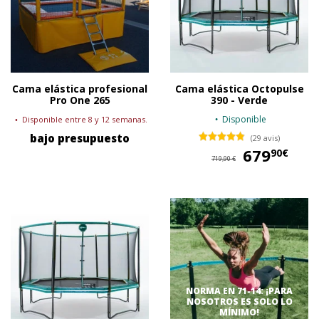
Cama elástica profesional
Cama elástica Octopulse
Pro One 265
390 - Verde
Disponible
Disponible entre 8 y 12 semanas.
bajo presupuesto
(29 avis)
679
67
90€
719,90 €
NORMA EN 71-14: ¡PARA
NOSOTROS ES SOLO LO
MÍNIMO!