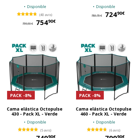
Disponible
Disponible
724
72
90€
(40 avis)
789,70 €
754
754,90 €
90€
799,90 €
PACK
-8%
PACK
-8%
Cama elástica Octopulse
Cama elástica Octopulse
430 - Pack XL - Verde
460 - Pack XL - Verde
Disponible
Disponible
(5 avis)
(6 avis)
749
749,90 €
799
79
90€
90€