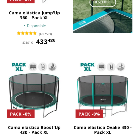
DESCUBRIR
Cama elástica Jump'Up
360 - Pack XL
Disponible
(68 avis)
433
433,48 €
48€
473,61 €
PACK
-8%
PACK
-8%
Cama elástica Boost'Up
Cama elástica Ovalie 430 -
430 - Pack XL
Pack XL