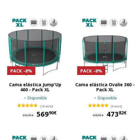
PACK
-8%
PACK
-8%
Cama elástica Jump'Up
Cama elástica Ovalie 360 -
460 - Pack XL
Pack XL
Disponible
Disponible
(16 avis)
(6 avis)
569
569,90 €
473
47
90€
82€
619,70 €
518,99 €