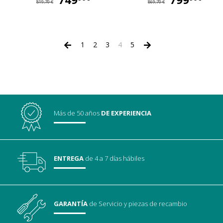
819,70 €
869,70 €
1
2
3
4
5
Más de 50 años
DE EXPERIENCIA
ENTREGA
de 4 a 7 días hábiles
GARANTÍA
de Servicio
y piezas de recambio