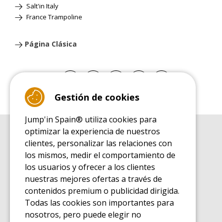
Salt'in Italy
France Trampoline
Página Clásica
Gestión de cookies
Jump'in Spain® utiliza cookies para
optimizar la experiencia de nuestros
GUÍA DE COMPRA
clientes, personalizar las relaciones con
Guía de compra para las camas elásticas de ocio
los mismos, medir el comportamiento de
GUÍA DE INSTALACIÓN
los usuarios y ofrecer a los clientes
Guía de montaje para la cama elástica de ocio
nuestras mejores ofertas a través de
GUÍA DE MANTENIMIENTO
contenidos premium o publicidad dirigida.
Guía de mantenimiento de las camas elásticas de ocio
Todas las cookies son importantes para
GUÍA DE INICIO
nosotros, pero puede elegir no
Guía de descubrimiento de las camas elásticas de ocio