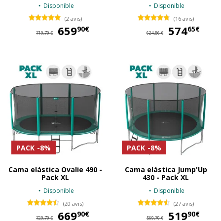
Disponible
Disponible
(2 avis)
(16 avis)
659
659,90 €
574
57
90€
65€
719,70 €
624,86 €
PACK
-8%
PACK
-8%
Cama elástica Ovalie 490 -
Cama elástica Jump'Up
Pack XL
430 - Pack XL
Disponible
Disponible
(20 avis)
(27 avis)
669
669,90 €
519
51
90€
90€
729,70 €
569,70 €