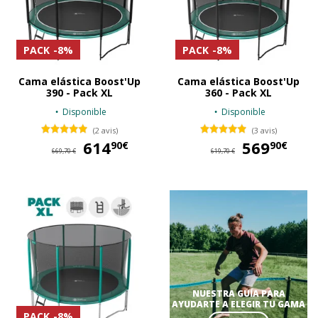
PACK
-8%
PACK
-8%
Cama elástica Boost'Up
Cama elástica Boost'Up
390 - Pack XL
360 - Pack XL
Disponible
Disponible
(2 avis)
(3 avis)
614
614,90 €
569
56
90€
90€
669,70 €
619,70 €
NUESTRA GUÍA PARA
AYUDARTE A ELEGIR TU GAMA
PACK
-8%