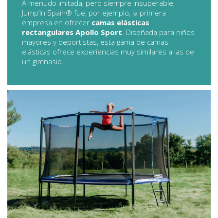
A menudo imitada, pero siempre insuperable,
Jump’In Spain® fue, por ejemplo, la primera
empresa en ofrecer
camas elásticas
rectangulares Apollo Sport
. Diseñada para niños
mayores y deportistas, esta gama de camas
elásticas ofrece experiencias muy similares a las de
un gimnasio.