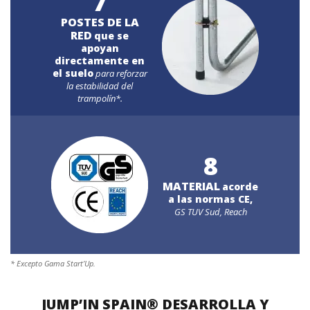
7
POSTES DE LA
RED
que se
apoyan
directamente en
el suelo
para reforzar
la estabilidad del
trampolín*.
8
MATERIAL
acorde
a las normas CE,
GS TUV Sud, Reach
* Excepto Gama Start’Up.
JUMP’IN SPAIN® DESARROLLA Y