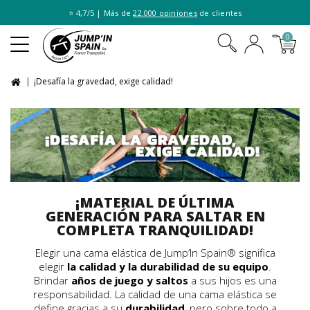
⭐ 4,7/5 | Más de
22.000 opiniones
de clientes
0
¡Desafía la gravedad, exige calidad!
¡MATERIAL DE ÚLTIMA
GENERACIÓN PARA SALTAR EN
COMPLETA TRANQUILIDAD!
Elegir una cama elástica de Jump’In Spain® significa
elegir
la calidad y la durabilidad de su equipo
.
Brindar
años de juego y saltos
a sus hijos es una
responsabilidad. La calidad de una cama elástica se
define gracias a su
durabilidad
, pero sobre todo a