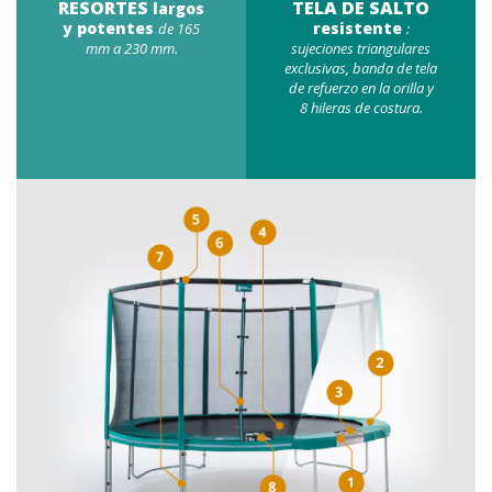
RESORTES
TELA DE SALTO
largos
y potentes
resistente
de 165
:
mm a 230 mm.
sujeciones triangulares
exclusivas, banda de tela
de refuerzo en la orilla y
8 hileras de costura.