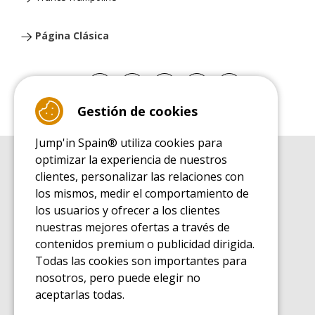
Página Clásica
Gestión de cookies
Jump'in Spain® utiliza cookies para
optimizar la experiencia de nuestros
GUÍA DE COMPRA
clientes, personalizar las relaciones con
Guía de compra para las camas elásticas de ocio
los mismos, medir el comportamiento de
GUÍA DE INSTALACIÓN
los usuarios y ofrecer a los clientes
Guía de montaje para la cama elástica de ocio
nuestras mejores ofertas a través de
GUÍA DE MANTENIMIENTO
contenidos premium o publicidad dirigida.
Guía de mantenimiento de las camas elásticas de ocio
Todas las cookies son importantes para
GUÍA DE INICIO
nosotros, pero puede elegir no
Guía de descubrimiento de las camas elásticas de ocio
aceptarlas todas.
GUÍA DE COMPRA PIEZAS DE RECAMBIO
Guía de compra para las piezas de recambio