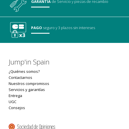
GARANTÍA
de Servicio
y piezas de recambio
PAGO
seguro
y 3 plazos sin intereses
Jump'in Spain
¿Quiénes somos?
Contactarnos
Nuestros compromisos
Servicios y garantías
Entrega
UGC
Consejos