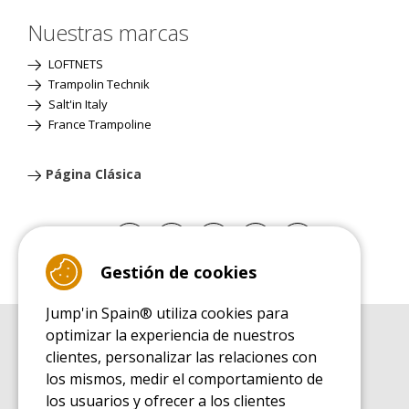
Nuestras marcas
LOFTNETS
Trampolin Technik
Salt'in Italy
France Trampoline
Página Clásica
Gestión de cookies
Jump'in Spain® utiliza cookies para
optimizar la experiencia de nuestros
GUÍA DE COMPRA
clientes, personalizar las relaciones con
Guía de compra para las camas elásticas de ocio
los mismos, medir el comportamiento de
GUÍA DE INSTALACIÓN
los usuarios y ofrecer a los clientes
Guía de montaje para la cama elástica de ocio