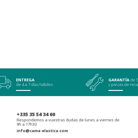
ENTREGA
GARANTÍA
de S
de 4 a 7 días hábiles
y piezas de rec
+335 35 54 34 60
Respondemos a vuestras dudas de lunes a viernes de
9h a 17h30
info@cama-elastica.com