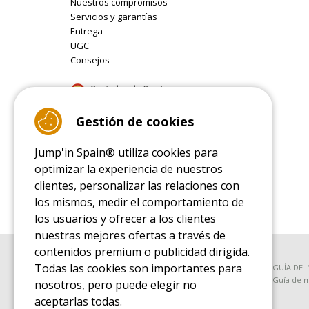
Nuestros compromisos
Servicios y garantías
Entrega
UGC
Consejos
9.4
Gestión de cookies
/10 (22077 reviews)
Jump'in Spain® utiliza cookies para
Read customer reviews
optimizar la experiencia de nuestros
clientes, personalizar las relaciones con
los mismos, medir el comportamiento de
los usuarios y ofrecer a los clientes
nuestras mejores ofertas a través de
contenidos premium o publicidad dirigida.
Todas las cookies son importantes para
GUÍA DE COMPRA
GUÍA DE 
Guía de compra para las camas elásticas de ocio
Guía de m
nosotros, pero puede elegir no
aceptarlas todas.