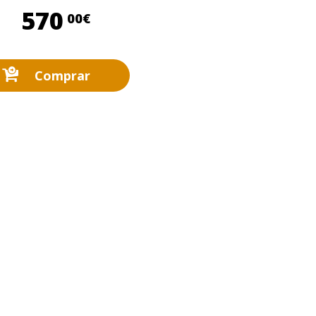
570,00 €
570
00€
Comprar