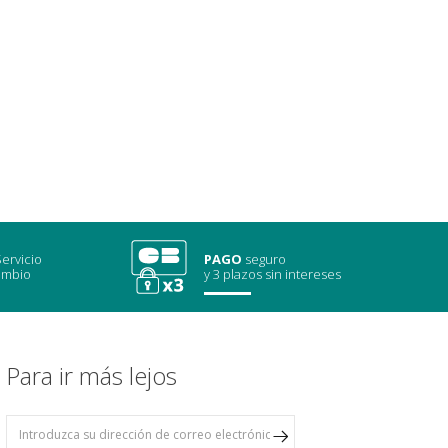
ervicio
PAGO
seguro
ambio
y 3 plazos sin intereses
Para ir más lejos