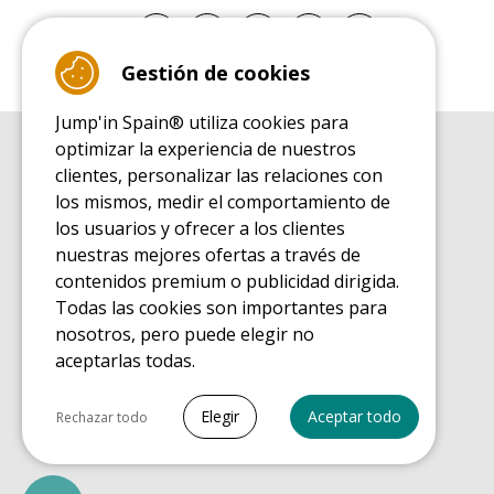
Gestión de cookies
Jump'in Spain® utiliza cookies para
optimizar la experiencia de nuestros
GUÍA DE COMPRA
clientes, personalizar las relaciones con
Guía de compra para las camas elásticas de ocio
los mismos, medir el comportamiento de
GUÍA DE INSTALACIÓN
los usuarios y ofrecer a los clientes
Guía de montaje para la cama elástica de ocio
nuestras mejores ofertas a través de
GUÍA DE MANTENIMIENTO
contenidos premium o publicidad dirigida.
Guía de mantenimiento de las camas elásticas de ocio
Todas las cookies son importantes para
GUÍA DE INICIO
nosotros, pero puede elegir no
Guía de descubrimiento de las camas elásticas de ocio
aceptarlas todas.
GUÍA DE COMPRA PIEZAS DE RECAMBIO
Guía de compra para las piezas de recambio
Seleccionar todo
Elegir
Aceptar todo
Rechazar todo
Cookies necesarias
PrestaShop