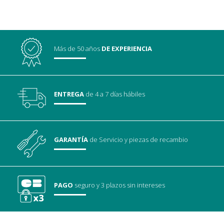
Más de 50 años
DE EXPERIENCIA
ENTREGA
de 4 a 7 días hábiles
GARANTÍA
de Servicio
y piezas de recambio
PAGO
seguro
y 3 plazos sin intereses