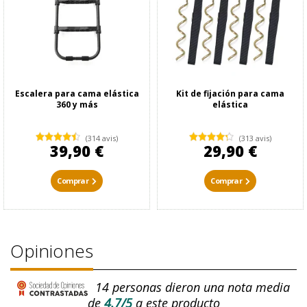
Escalera para cama elástica
Kit de fijación para cama
360 y más
elástica
(314 avis)
(313 avis)
39,90 €
29,90 €
Comprar
Comprar
Opiniones
14
personas dieron una nota media
de
4.7/5
a este producto