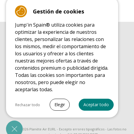
Gestión de cookies
Jump'in Spain® utiliza cookies para
optimizar la experiencia de nuestros
GUÍA DE COMPRA
clientes, personalizar las relaciones con
Guía de compra para las camas elásticas de ocio
los mismos, medir el comportamiento de
GUÍA DE INSTALACIÓN
los usuarios y ofrecer a los clientes
Guía de montaje para la cama elástica de ocio
nuestras mejores ofertas a través de
GUÍA DE MANTENIMIENTO
contenidos premium o publicidad dirigida.
Guía de mantenimiento de las camas elásticas de ocio
Todas las cookies son importantes para
GUÍA DE INICIO
nosotros, pero puede elegir no
Guía de descubrimiento de las camas elásticas de ocio
aceptarlas todas.
GUÍA DE COMPRA PIEZAS DE RECAMBIO
Guía de compra para las piezas de recambio
Seleccionar todo
Elegir
Aceptar todo
Rechazar todo
Cookies necesarias
PrestaShop
Necesario para que el sitio funcione
© 2008 - 2026 Planète Air EURL - Excepto errores tipográficos - Las fotos no
correctamente