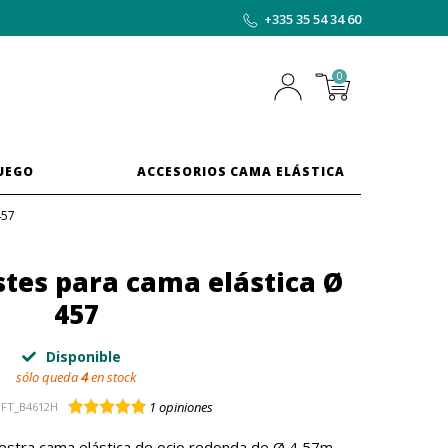
+335 35 54 34 60
0
JUEGO
ACCESORIOS CAMA ELÁSTICA
457
stes para cama elástica Ø
457
Disponible
sólo queda
4
en stock
1
opiniones
FT_B4612H
estra cama elástica de ocio redonda de Ø 4,57m,