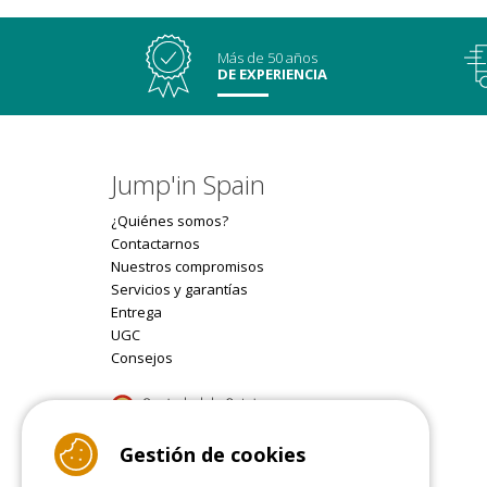
Más de 50 años
DE EXPERIENCIA
Jump'in Spain
¿Quiénes somos?
Contactarnos
Nuestros compromisos
Servicios y garantías
Entrega
UGC
Consejos
9.4
Gestión de cookies
/10 (22077 reviews)