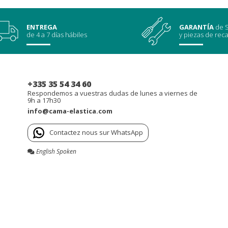
ENTREGA
GARANTÍA
de S
de 4 a 7 días hábiles
y piezas de rec
+335 35 54 34 60
Respondemos a vuestras dudas de lunes a viernes de
9h a 17h30
info@cama-elastica.com
Contactez nous sur WhatsApp
English Spoken