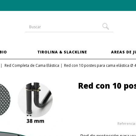
-10 % en las camas elásticas del
pack XXL
BIO
TIROLINA & SLACKLINE
AREAS DE 
Red Completa de Cama Elástica
Red con 10 postes para cama elástica Ø 
Red con 10 po
Referencia
Red de protección para vu