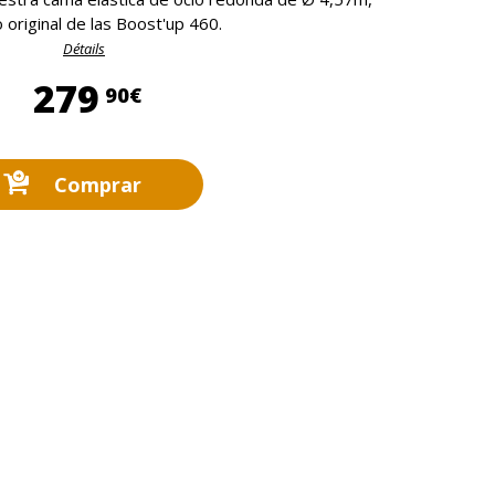
original de las Boost'up 460.
Détails
279,90 €
279
90€
Comprar