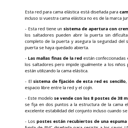
Esta red para cama elástica está diseñada para
cam
incluso si vuestra cama elástica no es de la marca Jum
- Esta red tiene un
sistema de apertura con crem
los saltadores pueden abrir la puerta sin dificult
completo de la puerta y asegura la seguridad del 
puerta se haya quedado abierta.
-
Las mallas finas de la red
están confeccionadas e
los saltadores pero impide igualmente a los niños 
están utilizando la cama elástica.
- El
sistema de fijación de esta red es sencillo
,
espacio libre entre la red y el cojín.
- Este modelo
se vende con los 8 postes de 38 
se fija en dos puntos a la estructura de la cama e
excelente estabilidad del conjunto incluso cuando se 
- Los
postes están recubiertos de una espuma
funda de PVC diseñada para resistir a los rayos 