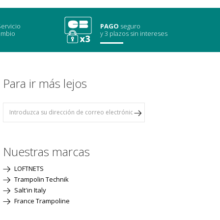
ervicio
PAGO
seguro
ambio
y 3 plazos sin intereses
Para ir más lejos
Nuestras marcas
LOFTNETS
Trampolin Technik
Salt'in Italy
France Trampoline