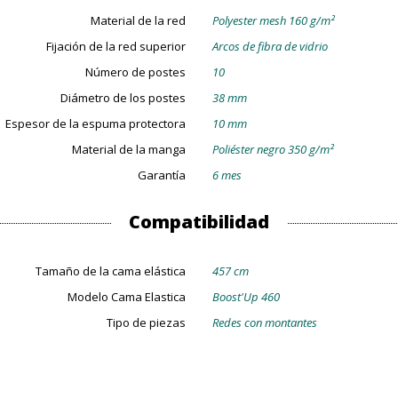
Material de la red
Polyester mesh 160 g/m²
Fijación de la red superior
Arcos de fibra de vidrio
Número de postes
10
Diámetro de los postes
38 mm
Espesor de la espuma protectora
10 mm
Material de la manga
Poliéster negro 350 g/m²
Garantía
6 mes
Compatibilidad
Tamaño de la cama elástica
457 cm
Modelo Cama Elastica
Boost'Up 460
Tipo de piezas
Redes con montantes