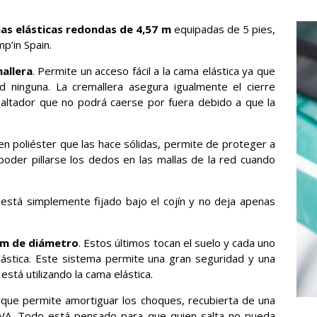
as elásticas redondas de 4,57 m
equipadas de 5 pies,
p’in Spain.
allera
. Permite un acceso fácil a la cama elástica ya que
ad ninguna. La cremallera asegura igualmente el cierre
saltador que no podrá caerse por fuera debido a que la
n poliéster que las hace sólidas, permite de proteger a
poder pillarse los dedos en las mallas de la red cuando
 está simplemente fijado bajo el cojín y no deja apenas
mm de diámetro
. Estos últimos tocan el suelo y cada uno
lástica. Este sistema permite una gran seguridad y una
está utilizando la cama elástica.
que permite amortiguar los choques, recubierta de una
UVA. Todo está pensado para que quien salta no pueda