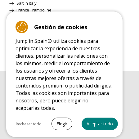
Salt'in Italy
France Trampoline
Gestión de cookies
Página Clásica
Jump'in Spain® utiliza cookies para
optimizar la experiencia de nuestros
clientes, personalizar las relaciones con
los mismos, medir el comportamiento de
los usuarios y ofrecer a los clientes
nuestras mejores ofertas a través de
contenidos premium o publicidad dirigida.
GUÍA DE COMPRA
Guía de compra para las camas elásticas de ocio
Todas las cookies son importantes para
nosotros, pero puede elegir no
GUÍA DE INSTALACIÓN
Guía de montaje para la cama elástica de ocio
aceptarlas todas.
GUÍA DE MANTENIMIENTO
Seleccionar todo
Guía de mantenimiento de las camas elásticas de ocio
Elegir
Aceptar todo
Rechazar todo
GUÍA DE INICIO
Cookies necesarias
Guía de descubrimiento de las camas elásticas de ocio