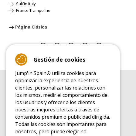
Salt'in Italy
France Trampoline
Página Clásica
Gestión de cookies
Jump'in Spain® utiliza cookies para
optimizar la experiencia de nuestros
GUÍA DE COMPRA
clientes, personalizar las relaciones con
Guía de compra para las camas elásticas de ocio
los mismos, medir el comportamiento de
GUÍA DE INSTALACIÓN
los usuarios y ofrecer a los clientes
Guía de montaje para la cama elástica de ocio
nuestras mejores ofertas a través de
GUÍA DE MANTENIMIENTO
contenidos premium o publicidad dirigida.
Guía de mantenimiento de las camas elásticas de ocio
Todas las cookies son importantes para
GUÍA DE INICIO
nosotros, pero puede elegir no
Guía de descubrimiento de las camas elásticas de ocio