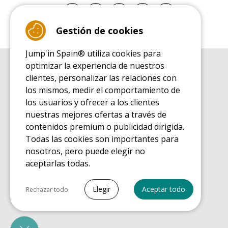
Gestión de cookies
Jump'in Spain® utiliza cookies para
optimizar la experiencia de nuestros
GUÍA DE COMPRA
clientes, personalizar las relaciones con
Guía de compra para las camas elásticas de ocio
los mismos, medir el comportamiento de
GUÍA DE INSTALACIÓN
los usuarios y ofrecer a los clientes
Guía de montaje para la cama elástica de ocio
nuestras mejores ofertas a través de
GUÍA DE MANTENIMIENTO
contenidos premium o publicidad dirigida.
Guía de mantenimiento de las camas elásticas de ocio
Todas las cookies son importantes para
GUÍA DE INICIO
nosotros, pero puede elegir no
Guía de descubrimiento de las camas elásticas de ocio
aceptarlas todas.
GUÍA DE COMPRA PIEZAS DE RECAMBIO
Guía de compra para las piezas de recambio
Seleccionar todo
Elegir
Aceptar todo
Rechazar todo
Cookies necesarias
PrestaShop
Necesario para que el sitio funcione